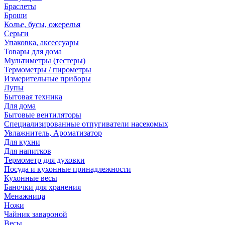
Браслеты
Броши
Колье, бусы, ожерелья
Серьги
Упаковка, аксессуары
Товары для дома
Мультиметры (тестеры)
Термометры / пирометры
Измерительные приборы
Лупы
Бытовая техника
Для дома
Бытовые вентиляторы
Специализированные отпугиватели насекомых
Увлажнитель, Ароматизатор
Для кухни
Для напитков
Термометр для духовки
Посуда и кухонные принадлежности
Кухонные весы
Баночки для хранения
Менажница
Ножи
Чайник завароной
Весы