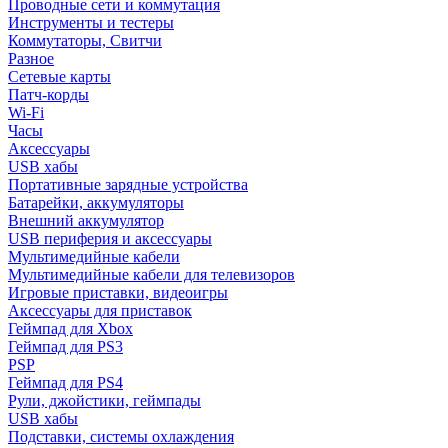
Проводные сети и коммутация
Инструменты и тестеры
Коммутаторы, Свитчи
Разное
Сетевые карты
Патч-корды
Wi-Fi
Часы
Аксессуары
USB хабы
Портативные зарядные устройства
Батарейки, аккумуляторы
Внешний аккумулятор
USB периферия и аксессуары
Мультимедийные кабели
Мультимедийные кабели для телевизоров
Игровые приставки, видеоигры
Аксессуары для приставок
Геймпад для Xbox
Геймпад для PS3
PSP
Геймпад для PS4
Рули, джойстики, геймпады
USB хабы
Подставки, системы охлаждения