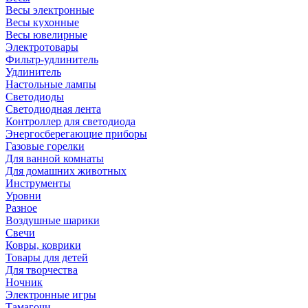
Весы электронные
Весы кухонные
Весы ювелирные
Электротовары
Фильтр-удлинитель
Удлинитель
Настольные лампы
Светодиоды
Светодиодная лента
Контроллер для светодиода
Энергосберегающие приборы
Газовые горелки
Для ванной комнаты
Для домашних животных
Инструменты
Уровни
Разное
Воздушные шарики
Свечи
Ковры, коврики
Товары для детей
Для творчества
Ночник
Электронные игры
Тамагочи