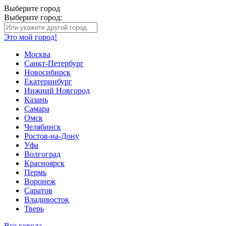
Выберите город
Выберите город:
Это мой город!
Москва
Санкт-Петербург
Новосибирск
Екатеринбург
Нижний Новгород
Казань
Самара
Омск
Челябинск
Ростов-на-Дону
Уфа
Волгоград
Красноярск
Пермь
Воронеж
Саратов
Владивосток
Тверь
Все города