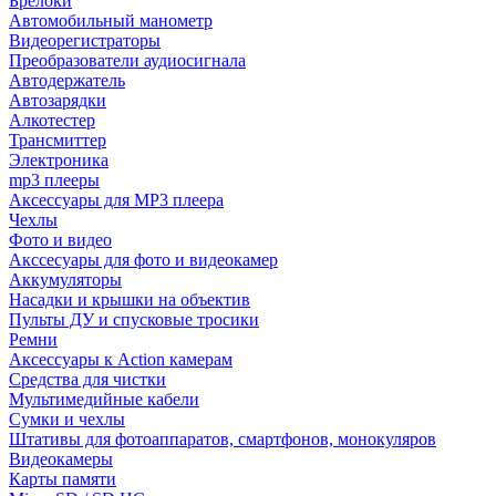
Брелоки
Автомобильный манометр
Видеорегистраторы
Преобразователи аудиосигнала
Автодержатель
Автозарядки
Алкотестер
Трансмиттер
Электроника
mp3 плееры
Аксессуары для MP3 плеера
Чехлы
Фото и видео
Акссесуары для фото и видеокамер
Аккумуляторы
Насадки и крышки на объектив
Пульты ДУ и спусковые тросики
Ремни
Аксессуары к Action камерам
Средства для чистки
Мультимедийные кабели
Сумки и чехлы
Штативы для фотоаппаратов, смартфонов, монокуляров
Видеокамеры
Карты памяти