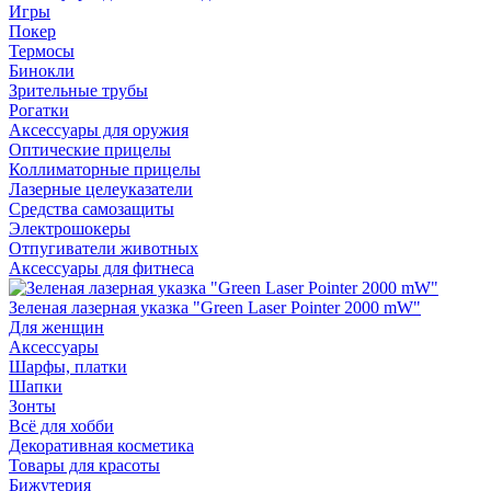
Игры
Покер
Термосы
Бинокли
Зрительные трубы
Рогатки
Аксессуары для оружия
Оптические прицелы
Коллиматорные прицелы
Лазерные целеуказатели
Средства самозащиты
Электрошокеры
Отпугиватели животных
Аксессуары для фитнеса
Зеленая лазерная указка "Green Laser Pointer 2000 mW"
Для женщин
Аксессуары
Шарфы, платки
Шапки
Зонты
Всё для хобби
Декоративная косметика
Товары для красоты
Бижутерия