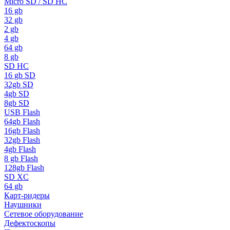
Micro SD / SD HC
16 gb
32 gb
2 gb
4 gb
64 gb
8 gb
SD HC
16 gb SD
32gb SD
4gb SD
8gb SD
USB Flash
64gb Flash
16gb Flash
32gb Flash
4gb Flash
8 gb Flash
128gb Flash
SD XC
64 gb
Карт-ридеры
Наушники
Сетевое оборудование
Дефектоскопы