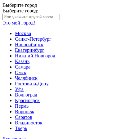
Выберите город
Выберите город:
Это мой город!
Москва
Санкт-Петербург
Новосибирск
Екатеринбург
Нижний Новгород
Казань
Самара
Омск
Челябинск
Ростов-на-Дону
Уфа
Волгоград
Красноярск
Пермь
Воронеж
Саратов
Владивосток
Тверь
Все города