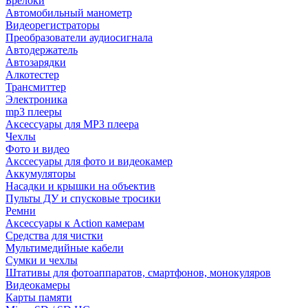
Брелоки
Автомобильный манометр
Видеорегистраторы
Преобразователи аудиосигнала
Автодержатель
Автозарядки
Алкотестер
Трансмиттер
Электроника
mp3 плееры
Аксессуары для MP3 плеера
Чехлы
Фото и видео
Акссесуары для фото и видеокамер
Аккумуляторы
Насадки и крышки на объектив
Пульты ДУ и спусковые тросики
Ремни
Аксессуары к Action камерам
Средства для чистки
Мультимедийные кабели
Сумки и чехлы
Штативы для фотоаппаратов, смартфонов, монокуляров
Видеокамеры
Карты памяти