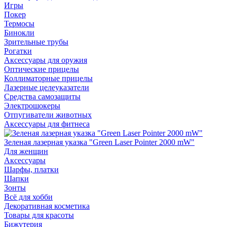
Игры
Покер
Термосы
Бинокли
Зрительные трубы
Рогатки
Аксессуары для оружия
Оптические прицелы
Коллиматорные прицелы
Лазерные целеуказатели
Средства самозащиты
Электрошокеры
Отпугиватели животных
Аксессуары для фитнеса
Зеленая лазерная указка "Green Laser Pointer 2000 mW"
Для женщин
Аксессуары
Шарфы, платки
Шапки
Зонты
Всё для хобби
Декоративная косметика
Товары для красоты
Бижутерия