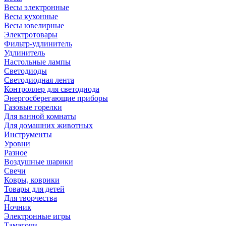
Весы электронные
Весы кухонные
Весы ювелирные
Электротовары
Фильтр-удлинитель
Удлинитель
Настольные лампы
Светодиоды
Светодиодная лента
Контроллер для светодиода
Энергосберегающие приборы
Газовые горелки
Для ванной комнаты
Для домашних животных
Инструменты
Уровни
Разное
Воздушные шарики
Свечи
Ковры, коврики
Товары для детей
Для творчества
Ночник
Электронные игры
Тамагочи