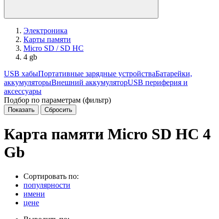
Электроника
Карты памяти
Micro SD / SD HC
4 gb
USB хабы
Портативные зарядные устройства
Батарейки,
аккумуляторы
Внешний аккумулятор
USB периферия и
аксессуары
Подбор по параметрам (фильтр)
Карта памяти Micro SD HC 4
Gb
Сортировать по:
популярности
имени
цене