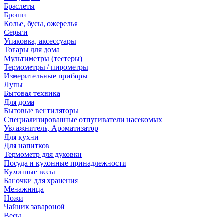
Браслеты
Броши
Колье, бусы, ожерелья
Серьги
Упаковка, аксессуары
Товары для дома
Мультиметры (тестеры)
Термометры / пирометры
Измерительные приборы
Лупы
Бытовая техника
Для дома
Бытовые вентиляторы
Специализированные отпугиватели насекомых
Увлажнитель, Ароматизатор
Для кухни
Для напитков
Термометр для духовки
Посуда и кухонные принадлежности
Кухонные весы
Баночки для хранения
Менажница
Ножи
Чайник завароной
Весы