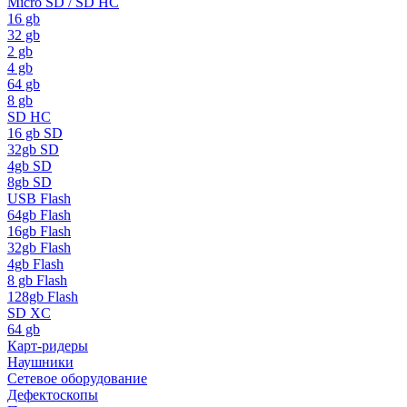
Micro SD / SD HC
16 gb
32 gb
2 gb
4 gb
64 gb
8 gb
SD HC
16 gb SD
32gb SD
4gb SD
8gb SD
USB Flash
64gb Flash
16gb Flash
32gb Flash
4gb Flash
8 gb Flash
128gb Flash
SD XC
64 gb
Карт-ридеры
Наушники
Сетевое оборудование
Дефектоскопы