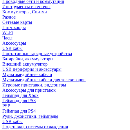
Проводные сети и коммутация
Инструменты и тестеры
Коммутаторы, Свитчи
Разное
Сетевые карты
Патч-корды
Wi-Fi
Часы
Аксессуары
USB хабы
Портативные зарядные устройства
Батарейки, аккумуляторы
Внешний аккумулятор
USB периферия и аксессуары
Мультимедийные кабели
Мультимедийные кабели для телевизоров
Игровые приставки, видеоигры
Аксессуары для приставок
Геймпад для Xbox
Геймпад для PS3
PSP
Геймпад для PS4
Рули, джойстики, геймпады
USB хабы
Подставки, системы охлаждения