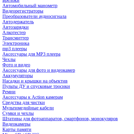
Брелоки
Автомобильный манометр
Видеорегистраторы
Преобразователи аудиосигнала
Автодержатель
Автозарядки
Алкотестер
Трансмиттер
Электроника
mp3 плееры
Аксессуары для MP3 плеера
Чехлы
Фото и видео
Акссесуары для фото и видеокамер
Аккумуляторы
Насадки и крышки на объектив
Пульты ДУ и спусковые тросики
Ремни
Аксессуары к Action камерам
Средства для чистки
Мультимедийные кабели
Сумки и чехлы
Штативы для фотоаппаратов, смартфонов, монокуляров
Видеокамеры
Карты памяти