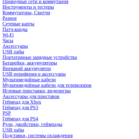
Проводные сети и коммутация
Инструменты и тестеры
Коммутаторы, Свитчи
Разное
Сетевые карты
Патч-корды
Wi-Fi
Часы
Аксессуары
USB хабы
Портативные зарядные устройства
Батарейки, аккумуляторы
Внешний аккумулятор
USB периферия и аксессуары
Мультимедийные кабели
Мультимедийные кабели для телевизоров
Игровые приставки, видеоигры
Аксессуары для приставок
Геймпад для Xbox
Геймпад для PS3
PSP
Геймпад для PS4
Рули, джойстики, геймпады
USB хабы
Подставки, системы охлаждения