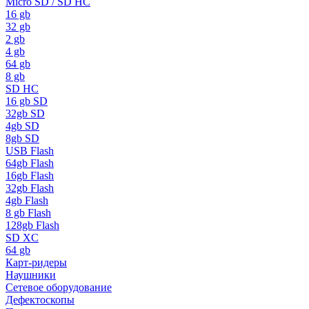
Micro SD / SD HC
16 gb
32 gb
2 gb
4 gb
64 gb
8 gb
SD HC
16 gb SD
32gb SD
4gb SD
8gb SD
USB Flash
64gb Flash
16gb Flash
32gb Flash
4gb Flash
8 gb Flash
128gb Flash
SD XC
64 gb
Карт-ридеры
Наушники
Сетевое оборудование
Дефектоскопы