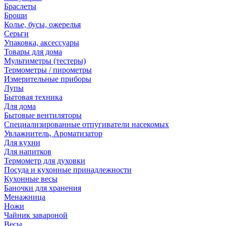
Браслеты
Броши
Колье, бусы, ожерелья
Серьги
Упаковка, аксессуары
Товары для дома
Мультиметры (тестеры)
Термометры / пирометры
Измерительные приборы
Лупы
Бытовая техника
Для дома
Бытовые вентиляторы
Специализированные отпугиватели насекомых
Увлажнитель, Ароматизатор
Для кухни
Для напитков
Термометр для духовки
Посуда и кухонные принадлежности
Кухонные весы
Баночки для хранения
Менажница
Ножи
Чайник завароной
Весы