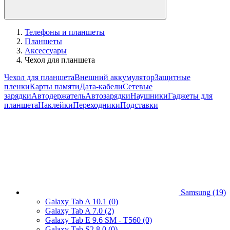
Телефоны и планшеты
Планшеты
Аксессуары
Чехол для планшета
Чехол для планшета
Внешний аккумулятор
Защитные
пленки
Карты памяти
Дата-кабели
Сетевые
зарядки
Автодержатель
Автозарядки
Наушники
Гаджеты для
планшета
Наклейки
Переходники
Подставки
Samsung
(19)
Galaxy Tab A 10.1
(0)
Galaxy Tab A 7.0
(2)
Galaxy Tab E 9.6 SM - T560
(0)
Galaxy Tab S2 8.0
(0)