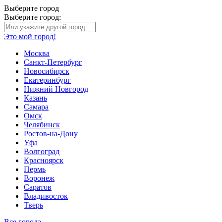
Выберите город
Выберите город:
Это мой город!
Москва
Санкт-Петербург
Новосибирск
Екатеринбург
Нижний Новгород
Казань
Самара
Омск
Челябинск
Ростов-на-Дону
Уфа
Волгоград
Красноярск
Пермь
Воронеж
Саратов
Владивосток
Тверь
Все города