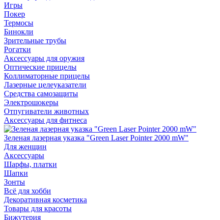
Игры
Покер
Термосы
Бинокли
Зрительные трубы
Рогатки
Аксессуары для оружия
Оптические прицелы
Коллиматорные прицелы
Лазерные целеуказатели
Средства самозащиты
Электрошокеры
Отпугиватели животных
Аксессуары для фитнеса
Зеленая лазерная указка "Green Laser Pointer 2000 mW"
Для женщин
Аксессуары
Шарфы, платки
Шапки
Зонты
Всё для хобби
Декоративная косметика
Товары для красоты
Бижутерия