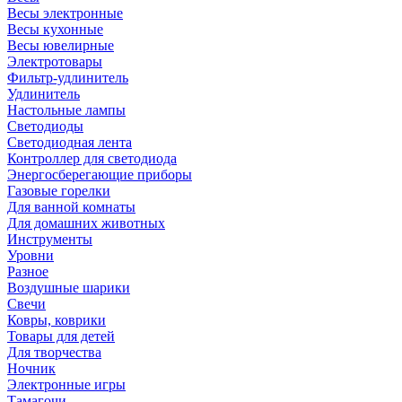
Весы электронные
Весы кухонные
Весы ювелирные
Электротовары
Фильтр-удлинитель
Удлинитель
Настольные лампы
Светодиоды
Светодиодная лента
Контроллер для светодиода
Энергосберегающие приборы
Газовые горелки
Для ванной комнаты
Для домашних животных
Инструменты
Уровни
Разное
Воздушные шарики
Свечи
Ковры, коврики
Товары для детей
Для творчества
Ночник
Электронные игры
Тамагочи