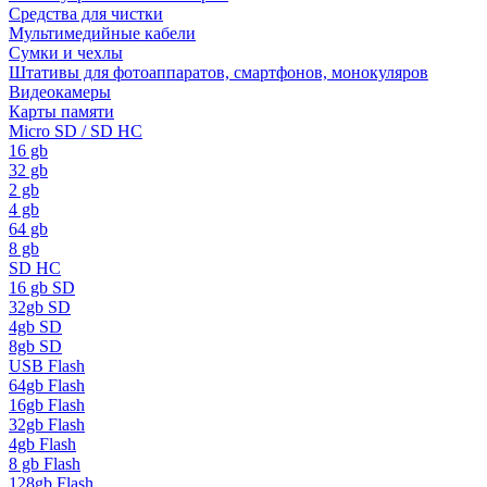
Средства для чистки
Мультимедийные кабели
Сумки и чехлы
Штативы для фотоаппаратов, смартфонов, монокуляров
Видеокамеры
Карты памяти
Micro SD / SD HC
16 gb
32 gb
2 gb
4 gb
64 gb
8 gb
SD HC
16 gb SD
32gb SD
4gb SD
8gb SD
USB Flash
64gb Flash
16gb Flash
32gb Flash
4gb Flash
8 gb Flash
128gb Flash