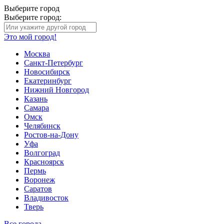
Выберите город
Выберите город:
Это мой город!
Москва
Санкт-Петербург
Новосибирск
Екатеринбург
Нижний Новгород
Казань
Самара
Омск
Челябинск
Ростов-на-Дону
Уфа
Волгоград
Красноярск
Пермь
Воронеж
Саратов
Владивосток
Тверь
Все города