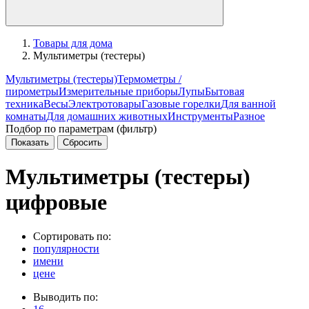
Товары для дома
Мультиметры (тестеры)
Мультиметры (тестеры)
Термометры /
пирометры
Измерительные приборы
Лупы
Бытовая
техника
Весы
Электротовары
Газовые горелки
Для ванной
комнаты
Для домашних животных
Инструменты
Разное
Подбор по параметрам (фильтр)
Мультиметры (тестеры)
цифровые
Сортировать по:
популярности
имени
цене
Выводить по: