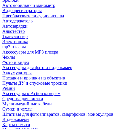
Брелоки
Автомобильный манометр
Видеорегистраторы
Преобразователи аудиосигнала
Автодержатель
Автозарядки
Алкотестер
Трансмиттер
Электроника
mp3 плееры
Аксессуары для MP3 плеера
Чехлы
Фото и видео
Акссесуары для фото и видеокамер
Аккумуляторы
Насадки и крышки на объектив
Пульты ДУ и спусковые тросики
Ремни
Аксессуары к Action камерам
Средства для чистки
Мультимедийные кабели
Сумки и чехлы
Штативы для фотоаппаратов, смартфонов, монокуляров
Видеокамеры
Карты памяти