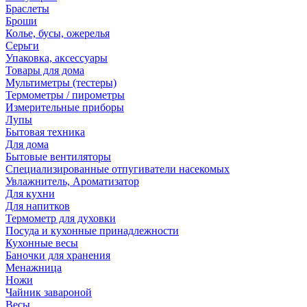
Браслеты
Броши
Колье, бусы, ожерелья
Серьги
Упаковка, аксессуары
Товары для дома
Мультиметры (тестеры)
Термометры / пирометры
Измерительные приборы
Лупы
Бытовая техника
Для дома
Бытовые вентиляторы
Специализированные отпугиватели насекомых
Увлажнитель, Ароматизатор
Для кухни
Для напитков
Термометр для духовки
Посуда и кухонные принадлежности
Кухонные весы
Баночки для хранения
Менажница
Ножи
Чайник завароной
Весы