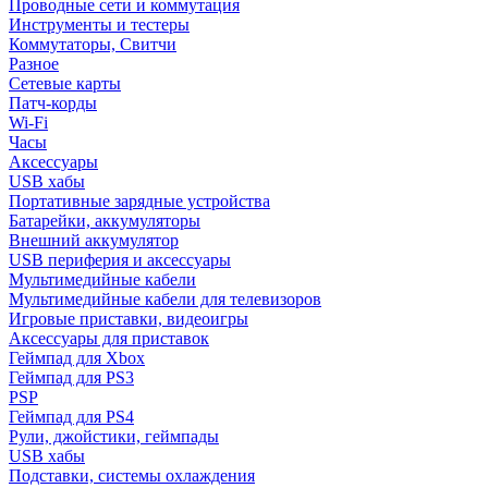
Проводные сети и коммутация
Инструменты и тестеры
Коммутаторы, Свитчи
Разное
Сетевые карты
Патч-корды
Wi-Fi
Часы
Аксессуары
USB хабы
Портативные зарядные устройства
Батарейки, аккумуляторы
Внешний аккумулятор
USB периферия и аксессуары
Мультимедийные кабели
Мультимедийные кабели для телевизоров
Игровые приставки, видеоигры
Аксессуары для приставок
Геймпад для Xbox
Геймпад для PS3
PSP
Геймпад для PS4
Рули, джойстики, геймпады
USB хабы
Подставки, системы охлаждения