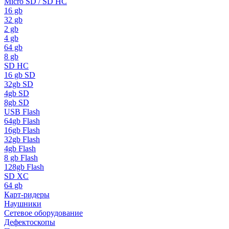
Micro SD / SD HC
16 gb
32 gb
2 gb
4 gb
64 gb
8 gb
SD HC
16 gb SD
32gb SD
4gb SD
8gb SD
USB Flash
64gb Flash
16gb Flash
32gb Flash
4gb Flash
8 gb Flash
128gb Flash
SD XC
64 gb
Карт-ридеры
Наушники
Сетевое оборудование
Дефектоскопы