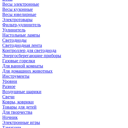
Весы электронные
Весы кухонные
Весы ювелирные
Электротовары
Фильтр-удлинитель
Удлинитель
Настольные лампы
Светодиоды
Светодиодная лента
Контроллер для светодиода
Энергосберегающие приборы
Газовые горелки
Для ванной комнаты
Для домашних животных
Инструменты
Уровни
Разное
Воздушные шарики
Свечи
Ковры, коврики
Товары для детей
Для творчества
Ночник
Электронные игры
Тамагочи