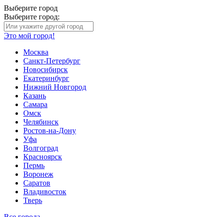
Выберите город
Выберите город:
Это мой город!
Москва
Санкт-Петербург
Новосибирск
Екатеринбург
Нижний Новгород
Казань
Самара
Омск
Челябинск
Ростов-на-Дону
Уфа
Волгоград
Красноярск
Пермь
Воронеж
Саратов
Владивосток
Тверь
Все города