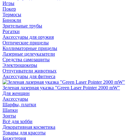
Игры
Покер
Термосы
Бинокли
Зрительные трубы
Рогатки
Аксессуары для оружия
Оптические прицелы
Коллиматорные прицелы
Лазерные целеуказатели
Средства самозащиты
Электрошокеры
Отпугиватели животных
Аксессуары для фитнеса
Зеленая лазерная указка "Green Laser Pointer 2000 mW"
Для женщин
Аксессуары
Шарфы, платки
Шапки
Зонты
Всё для хобби
Декоративная косметика
Товары для красоты
Бижутерия