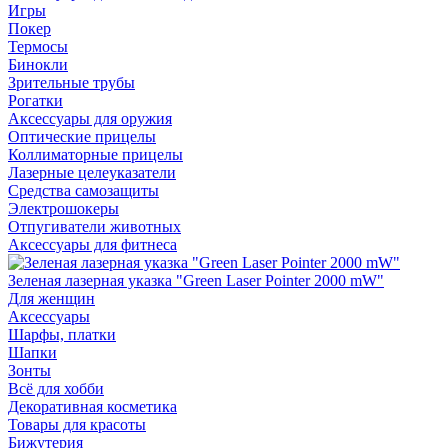
Игры
Покер
Термосы
Бинокли
Зрительные трубы
Рогатки
Аксессуары для оружия
Оптические прицелы
Коллиматорные прицелы
Лазерные целеуказатели
Средства самозащиты
Электрошокеры
Отпугиватели животных
Аксессуары для фитнеса
Зеленая лазерная указка "Green Laser Pointer 2000 mW"
Для женщин
Аксессуары
Шарфы, платки
Шапки
Зонты
Всё для хобби
Декоративная косметика
Товары для красоты
Бижутерия