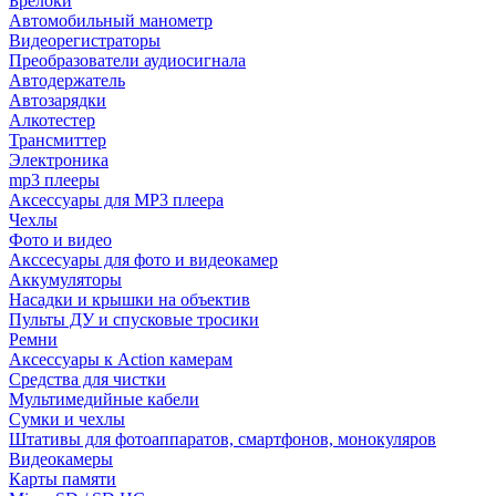
Брелоки
Автомобильный манометр
Видеорегистраторы
Преобразователи аудиосигнала
Автодержатель
Автозарядки
Алкотестер
Трансмиттер
Электроника
mp3 плееры
Аксессуары для MP3 плеера
Чехлы
Фото и видео
Акссесуары для фото и видеокамер
Аккумуляторы
Насадки и крышки на объектив
Пульты ДУ и спусковые тросики
Ремни
Аксессуары к Action камерам
Средства для чистки
Мультимедийные кабели
Сумки и чехлы
Штативы для фотоаппаратов, смартфонов, монокуляров
Видеокамеры
Карты памяти