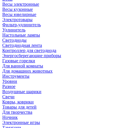
Весы электронные
Весы кухонные
Весы ювелирные
Электротовары
Фильтр-удлинитель
Удлинитель
Настольные лампы
Светодиоды
Светодиодная лента
Контроллер для светодиода
Энергосберегающие приборы
Газовые горелки
Для ванной комнаты
Для домашних животных
Инструменты
Уровни
Разное
Воздушные шарики
Свечи
Ковры, коврики
Товары для детей
Для творчества
Ночник
Электронные игры
Тамагочи