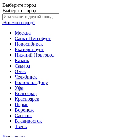
Выберите город
Выберите город:
Это мой город!
Москва
Санкт-Петербург
Новосибирск
Екатеринбург
Нижний Новгород
Казань
Самара
Омск
Челябинск
Ростов-на-Дону
Уфа
Волгоград
Красноярск
Пермь
Воронеж
Саратов
Владивосток
Тверь
Все города