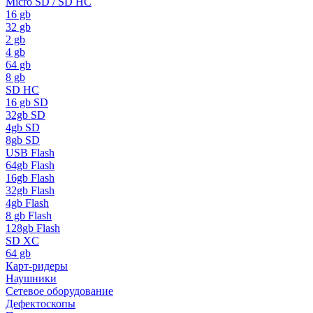
Micro SD / SD HC
16 gb
32 gb
2 gb
4 gb
64 gb
8 gb
SD HC
16 gb SD
32gb SD
4gb SD
8gb SD
USB Flash
64gb Flash
16gb Flash
32gb Flash
4gb Flash
8 gb Flash
128gb Flash
SD XC
64 gb
Карт-ридеры
Наушники
Сетевое оборудование
Дефектоскопы