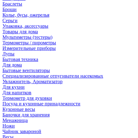
Браслеты
Броши
Колье, бусы, ожерелья
Серьги
Упаковка, аксессуары
Товары для дома
Мультиметры (тестеры)
Термометры / пирометры
Измерительные приборы
Лупы
Бытовая техника
Для дома
Бытовые вентиляторы
Специализированные отпугиватели насекомых
Увлажнитель, Ароматизатор
Для кухни
Для напитков
Термометр для духовки
Посуда и кухонные принадлежности
Кухонные весы
Баночки для хранения
Менажница
Ножи
Чайник завароной
Весы