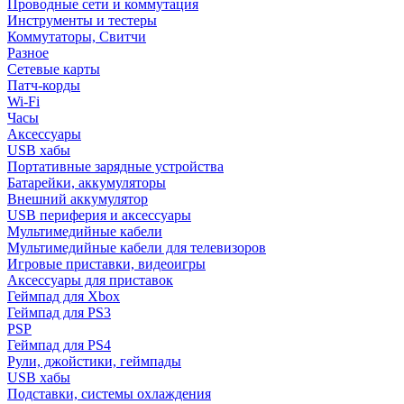
Проводные сети и коммутация
Инструменты и тестеры
Коммутаторы, Свитчи
Разное
Сетевые карты
Патч-корды
Wi-Fi
Часы
Аксессуары
USB хабы
Портативные зарядные устройства
Батарейки, аккумуляторы
Внешний аккумулятор
USB периферия и аксессуары
Мультимедийные кабели
Мультимедийные кабели для телевизоров
Игровые приставки, видеоигры
Аксессуары для приставок
Геймпад для Xbox
Геймпад для PS3
PSP
Геймпад для PS4
Рули, джойстики, геймпады
USB хабы
Подставки, системы охлаждения