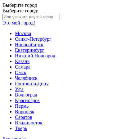
Выберите город
Выберите город:
Это мой город!
Москва
Санкт-Петербург
Новосибирск
Екатеринбург
Нижний Новгород
Казань
Самара
Омск
Челябинск
Ростов-на-Дону
Уфа
Волгоград
Красноярск
Пермь
Воронеж
Саратов
Владивосток
Тверь
Все города