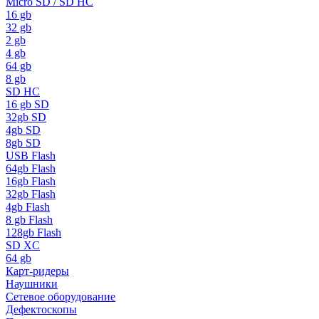
Micro SD / SD HC
16 gb
32 gb
2 gb
4 gb
64 gb
8 gb
SD HC
16 gb SD
32gb SD
4gb SD
8gb SD
USB Flash
64gb Flash
16gb Flash
32gb Flash
4gb Flash
8 gb Flash
128gb Flash
SD XC
64 gb
Карт-ридеры
Наушники
Сетевое оборудование
Дефектоскопы