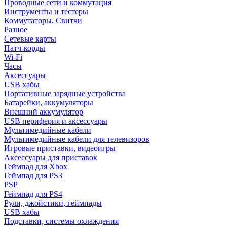
Проводные сети и коммутация
Инструменты и тестеры
Коммутаторы, Свитчи
Разное
Сетевые карты
Патч-корды
Wi-Fi
Часы
Аксессуары
USB хабы
Портативные зарядные устройства
Батарейки, аккумуляторы
Внешний аккумулятор
USB периферия и аксессуары
Мультимедийные кабели
Мультимедийные кабели для телевизоров
Игровые приставки, видеоигры
Аксессуары для приставок
Геймпад для Xbox
Геймпад для PS3
PSP
Геймпад для PS4
Рули, джойстики, геймпады
USB хабы
Подставки, системы охлаждения