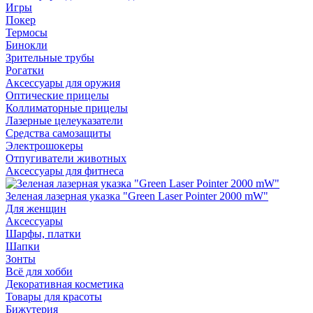
Игры
Покер
Термосы
Бинокли
Зрительные трубы
Рогатки
Аксессуары для оружия
Оптические прицелы
Коллиматорные прицелы
Лазерные целеуказатели
Средства самозащиты
Электрошокеры
Отпугиватели животных
Аксессуары для фитнеса
Зеленая лазерная указка "Green Laser Pointer 2000 mW"
Для женщин
Аксессуары
Шарфы, платки
Шапки
Зонты
Всё для хобби
Декоративная косметика
Товары для красоты
Бижутерия