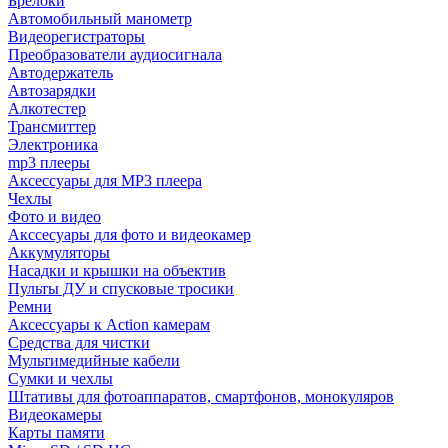
Брелоки
Автомобильный манометр
Видеорегистраторы
Преобразователи аудиосигнала
Автодержатель
Автозарядки
Алкотестер
Трансмиттер
Электроника
mp3 плееры
Аксессуары для MP3 плеера
Чехлы
Фото и видео
Акссесуары для фото и видеокамер
Аккумуляторы
Насадки и крышки на объектив
Пульты ДУ и спусковые тросики
Ремни
Аксессуары к Action камерам
Средства для чистки
Мультимедийные кабели
Сумки и чехлы
Штативы для фотоаппаратов, смартфонов, монокуляров
Видеокамеры
Карты памяти