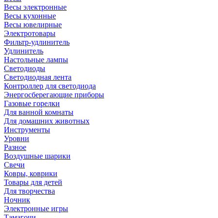
Весы электронные
Весы кухонные
Весы ювелирные
Электротовары
Фильтр-удлинитель
Удлинитель
Настольные лампы
Светодиоды
Светодиодная лента
Контроллер для светодиода
Энергосберегающие приборы
Газовые горелки
Для ванной комнаты
Для домашних животных
Инструменты
Уровни
Разное
Воздушные шарики
Свечи
Ковры, коврики
Товары для детей
Для творчества
Ночник
Электронные игры
Тамагочи