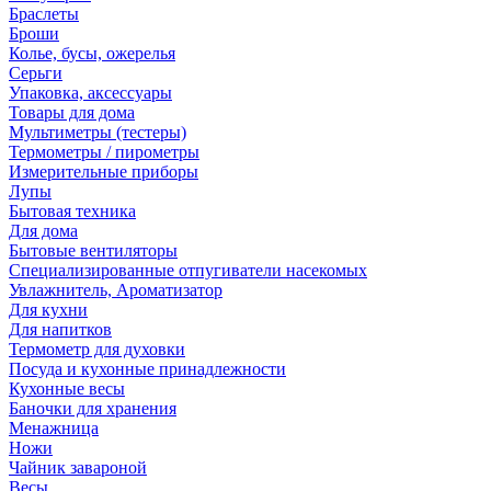
Браслеты
Броши
Колье, бусы, ожерелья
Серьги
Упаковка, аксессуары
Товары для дома
Мультиметры (тестеры)
Термометры / пирометры
Измерительные приборы
Лупы
Бытовая техника
Для дома
Бытовые вентиляторы
Специализированные отпугиватели насекомых
Увлажнитель, Ароматизатор
Для кухни
Для напитков
Термометр для духовки
Посуда и кухонные принадлежности
Кухонные весы
Баночки для хранения
Менажница
Ножи
Чайник завароной
Весы