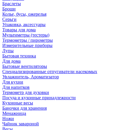
Браслеты
Броши
Колье, бусы, ожерелья
Серьги
Упаковка, аксессуары
Товары для дома
Мультиметры (тестеры)
Термометры / пирометры
Измерительные приборы
Лупы
Бытовая техника
Для дома
Бытовые вентиляторы
Специализированные отпугиватели насекомых
Увлажнитель, Ароматизатор
Для кухни
Для напитков
Термометр для духовки
Посуда и кухонные принадлежности
Кухонные весы
Баночки для хранения
Менажница
Ножи
Чайник завароной
Весы