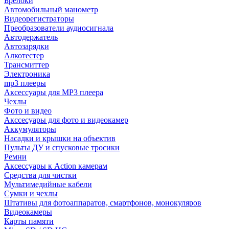
Брелоки
Автомобильный манометр
Видеорегистраторы
Преобразователи аудиосигнала
Автодержатель
Автозарядки
Алкотестер
Трансмиттер
Электроника
mp3 плееры
Аксессуары для MP3 плеера
Чехлы
Фото и видео
Акссесуары для фото и видеокамер
Аккумуляторы
Насадки и крышки на объектив
Пульты ДУ и спусковые тросики
Ремни
Аксессуары к Action камерам
Средства для чистки
Мультимедийные кабели
Сумки и чехлы
Штативы для фотоаппаратов, смартфонов, монокуляров
Видеокамеры
Карты памяти