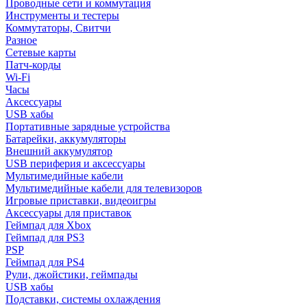
Проводные сети и коммутация
Инструменты и тестеры
Коммутаторы, Свитчи
Разное
Сетевые карты
Патч-корды
Wi-Fi
Часы
Аксессуары
USB хабы
Портативные зарядные устройства
Батарейки, аккумуляторы
Внешний аккумулятор
USB периферия и аксессуары
Мультимедийные кабели
Мультимедийные кабели для телевизоров
Игровые приставки, видеоигры
Аксессуары для приставок
Геймпад для Xbox
Геймпад для PS3
PSP
Геймпад для PS4
Рули, джойстики, геймпады
USB хабы
Подставки, системы охлаждения