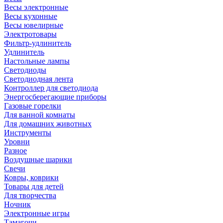
Весы электронные
Весы кухонные
Весы ювелирные
Электротовары
Фильтр-удлинитель
Удлинитель
Настольные лампы
Светодиоды
Светодиодная лента
Контроллер для светодиода
Энергосберегающие приборы
Газовые горелки
Для ванной комнаты
Для домашних животных
Инструменты
Уровни
Разное
Воздушные шарики
Свечи
Ковры, коврики
Товары для детей
Для творчества
Ночник
Электронные игры
Тамагочи