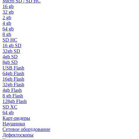
Micro SD / SD HC
16 gb
32 gb
2 gb
4 gb
64 gb
8 gb
SD HC
16 gb SD
32gb SD
4gb SD
8gb SD
USB Flash
64gb Flash
16gb Flash
32gb Flash
4gb Flash
8 gb Flash
128gb Flash
SD XC
64 gb
Карт-ридеры
Наушники
Сетевое оборудование
Дефектоскопы