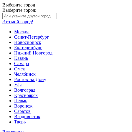
Выберите город
Выберите город:
Это мой город!
Москва
Санкт-Петербург
Новосибирск
Екатеринбург
Нижний Новгород
Казань
Самара
Омск
Челябинск
Ростов-на-Дону
Уфа
Волгоград
Красноярск
Пермь
Воронеж
Саратов
Владивосток
Тверь
Все города