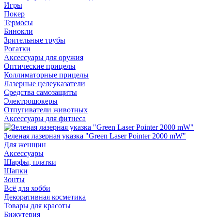
Игры
Покер
Термосы
Бинокли
Зрительные трубы
Рогатки
Аксессуары для оружия
Оптические прицелы
Коллиматорные прицелы
Лазерные целеуказатели
Средства самозащиты
Электрошокеры
Отпугиватели животных
Аксессуары для фитнеса
Зеленая лазерная указка "Green Laser Pointer 2000 mW"
Для женщин
Аксессуары
Шарфы, платки
Шапки
Зонты
Всё для хобби
Декоративная косметика
Товары для красоты
Бижутерия