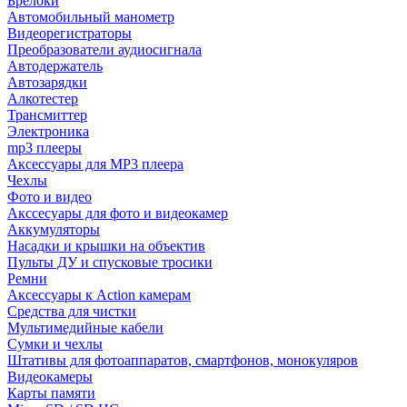
Брелоки
Автомобильный манометр
Видеорегистраторы
Преобразователи аудиосигнала
Автодержатель
Автозарядки
Алкотестер
Трансмиттер
Электроника
mp3 плееры
Аксессуары для MP3 плеера
Чехлы
Фото и видео
Акссесуары для фото и видеокамер
Аккумуляторы
Насадки и крышки на объектив
Пульты ДУ и спусковые тросики
Ремни
Аксессуары к Action камерам
Средства для чистки
Мультимедийные кабели
Сумки и чехлы
Штативы для фотоаппаратов, смартфонов, монокуляров
Видеокамеры
Карты памяти