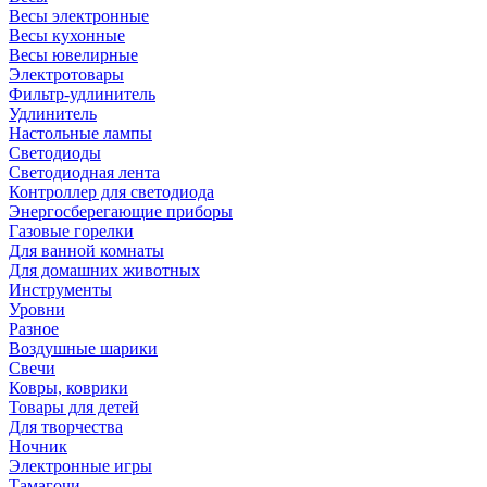
Весы электронные
Весы кухонные
Весы ювелирные
Электротовары
Фильтр-удлинитель
Удлинитель
Настольные лампы
Светодиоды
Светодиодная лента
Контроллер для светодиода
Энергосберегающие приборы
Газовые горелки
Для ванной комнаты
Для домашних животных
Инструменты
Уровни
Разное
Воздушные шарики
Свечи
Ковры, коврики
Товары для детей
Для творчества
Ночник
Электронные игры
Тамагочи