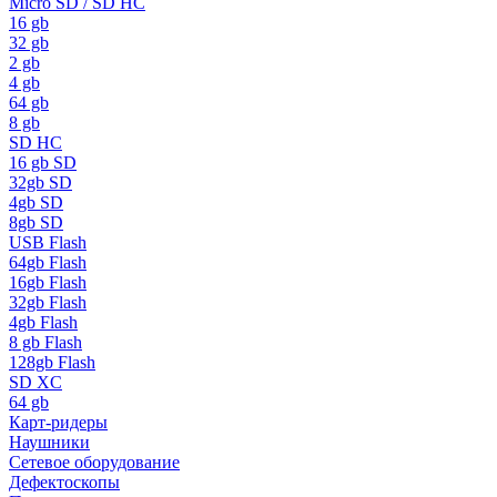
Micro SD / SD HC
16 gb
32 gb
2 gb
4 gb
64 gb
8 gb
SD HC
16 gb SD
32gb SD
4gb SD
8gb SD
USB Flash
64gb Flash
16gb Flash
32gb Flash
4gb Flash
8 gb Flash
128gb Flash
SD XC
64 gb
Карт-ридеры
Наушники
Сетевое оборудование
Дефектоскопы