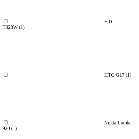
HTC
T328W (
1
)
HTC G17 (
1
)
Nokia Lumia
920 (
1
)