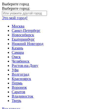
Выберите город
Выберите город:
Это мой город!
Москва
Санкт-Петербург
Новосибирск
Екатеринбург
Нижний Новгород
Казань
Самара
Омск
Челябинск
Ростов-на-Дону
Уфа
Волгоград
Красноярск
Пермь
Воронеж
Саратов
Владивосток
Тверь
Все города