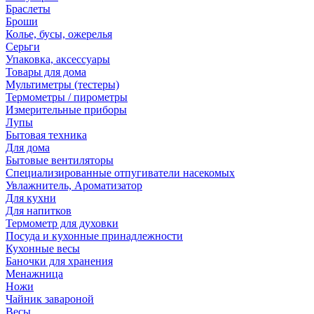
Браслеты
Броши
Колье, бусы, ожерелья
Серьги
Упаковка, аксессуары
Товары для дома
Мультиметры (тестеры)
Термометры / пирометры
Измерительные приборы
Лупы
Бытовая техника
Для дома
Бытовые вентиляторы
Специализированные отпугиватели насекомых
Увлажнитель, Ароматизатор
Для кухни
Для напитков
Термометр для духовки
Посуда и кухонные принадлежности
Кухонные весы
Баночки для хранения
Менажница
Ножи
Чайник завароной
Весы