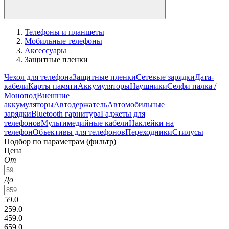
Телефоны и планшеты
Мобильные телефоны
Аксессуары
Защитные пленки
Чехол для телефона
Защитные пленки
Сетевые зарядки
Дата-
кабели
Карты памяти
Аккумуляторы
Наушники
Селфи палка /
Монопод
Внешние
аккумуляторы
Автодержатель
Автомобильные
зарядки
Bluetooth гарнитура
Гаджеты для
телефонов
Мультимедийные кабели
Наклейки на
телефон
Объективы для телефонов
Переходники
Стилусы
Подбор по параметрам (фильтр)
Цена
От
До
59.0
259.0
459.0
659.0