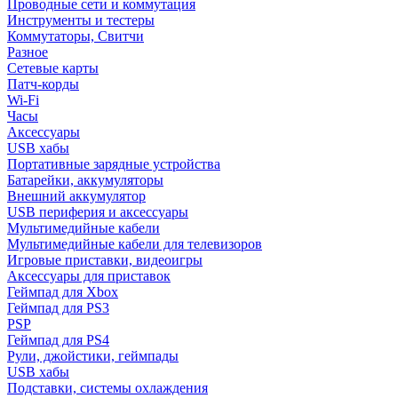
Проводные сети и коммутация
Инструменты и тестеры
Коммутаторы, Свитчи
Разное
Сетевые карты
Патч-корды
Wi-Fi
Часы
Аксессуары
USB хабы
Портативные зарядные устройства
Батарейки, аккумуляторы
Внешний аккумулятор
USB периферия и аксессуары
Мультимедийные кабели
Мультимедийные кабели для телевизоров
Игровые приставки, видеоигры
Аксессуары для приставок
Геймпад для Xbox
Геймпад для PS3
PSP
Геймпад для PS4
Рули, джойстики, геймпады
USB хабы
Подставки, системы охлаждения