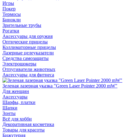
Игры
Покер
Термосы
Бинокли
Зрительные трубы
Рогатки
Аксессуары для оружия
Оптические прицелы
Коллиматорные прицелы
Лазерные целеуказатели
Средства самозащиты
Электрошокеры
Отпугиватели животных
Аксессуары для фитнеса
Зеленая лазерная указка "Green Laser Pointer 2000 mW"
Для женщин
Аксессуары
Шарфы, платки
Шапки
Зонты
Всё для хобби
Декоративная косметика
Товары для красоты
Бижутерия