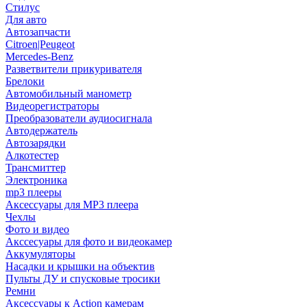
Стилус
Для авто
Автозапчасти
Citroen|Peugeot
Mercedes-Benz
Разветвители прикуривателя
Брелоки
Автомобильный манометр
Видеорегистраторы
Преобразователи аудиосигнала
Автодержатель
Автозарядки
Алкотестер
Трансмиттер
Электроника
mp3 плееры
Аксессуары для MP3 плеера
Чехлы
Фото и видео
Акссесуары для фото и видеокамер
Аккумуляторы
Насадки и крышки на объектив
Пульты ДУ и спусковые тросики
Ремни
Аксессуары к Action камерам