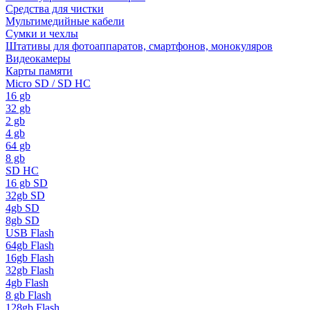
Средства для чистки
Мультимедийные кабели
Сумки и чехлы
Штативы для фотоаппаратов, смартфонов, монокуляров
Видеокамеры
Карты памяти
Micro SD / SD HC
16 gb
32 gb
2 gb
4 gb
64 gb
8 gb
SD HC
16 gb SD
32gb SD
4gb SD
8gb SD
USB Flash
64gb Flash
16gb Flash
32gb Flash
4gb Flash
8 gb Flash
128gb Flash