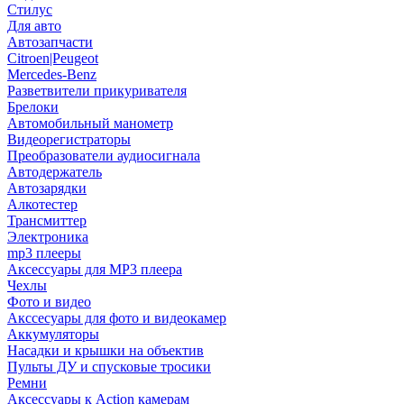
Стилус
Для авто
Автозапчасти
Citroen|Peugeot
Mercedes-Benz
Разветвители прикуривателя
Брелоки
Автомобильный манометр
Видеорегистраторы
Преобразователи аудиосигнала
Автодержатель
Автозарядки
Алкотестер
Трансмиттер
Электроника
mp3 плееры
Аксессуары для MP3 плеера
Чехлы
Фото и видео
Акссесуары для фото и видеокамер
Аккумуляторы
Насадки и крышки на объектив
Пульты ДУ и спусковые тросики
Ремни
Аксессуары к Action камерам