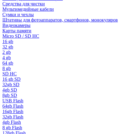
Средства для чистки
Мультимедийные кабели
Сумки и чехлы
Штативы для фотоаппаратов, смартфонов, монокуляров
Видеокамеры
Карты памяти
Micro SD / SD HC
16 gb
32 gb
2 gb
4 gb
64 gb
8 gb
SD HC
16 gb SD
32gb SD
4gb SD
8gb SD
USB Flash
64gb Flash
16gb Flash
32gb Flash
4gb Flash
8 gb Flash
128gb Flash