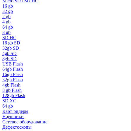
Micro SD / SD HC
16 gb
32 gb
2 gb
4 gb
64 gb
8 gb
SD HC
16 gb SD
32gb SD
4gb SD
8gb SD
USB Flash
64gb Flash
16gb Flash
32gb Flash
4gb Flash
8 gb Flash
128gb Flash
SD XC
64 gb
Карт-ридеры
Наушники
Сетевое оборудование
Дефектоскопы