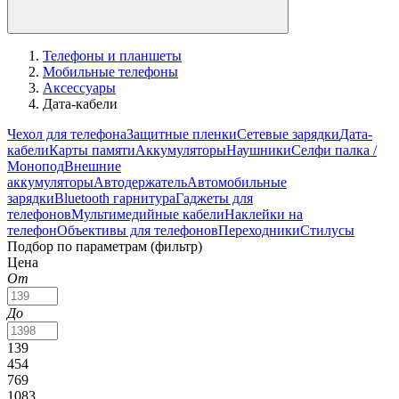
Телефоны и планшеты
Мобильные телефоны
Аксессуары
Дата-кабели
Чехол для телефона
Защитные пленки
Сетевые зарядки
Дата-
кабели
Карты памяти
Аккумуляторы
Наушники
Селфи палка /
Монопод
Внешние
аккумуляторы
Автодержатель
Автомобильные
зарядки
Bluetooth гарнитура
Гаджеты для
телефонов
Мультимедийные кабели
Наклейки на
телефон
Объективы для телефонов
Переходники
Стилусы
Подбор по параметрам (фильтр)
Цена
От
До
139
454
769
1083