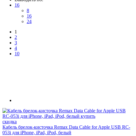
16
8
16
24
1
2
3
4
10
скидка
Кабель брелок-кисточка Remax Data Cable for Apple USB RC-
053i для iPhone, iPad, iPod, белый