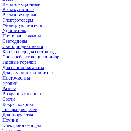
Весы электронные
Весы кухонные
Весы ювелирные
Электротовары
Фильтр-удлинитель
Удлинитель
Настольные лампы
Светодиоды
Светодиодная лента
Контроллер для светодиода
Энергосберегающие приборы
Газовые горелки
Для ванной комнаты
Для домашних животных
Инструменты
Уровни
Разное
Воздушные шарики
Свечи
Ковры, коврики
Товары для детей
Для творчества
Ночник
Электронные игры
Тамагочи