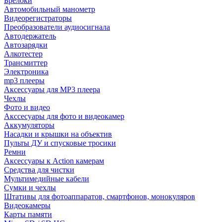
Брелоки
Автомобильный манометр
Видеорегистраторы
Преобразователи аудиосигнала
Автодержатель
Автозарядки
Алкотестер
Трансмиттер
Электроника
mp3 плееры
Аксессуары для MP3 плеера
Чехлы
Фото и видео
Акссесуары для фото и видеокамер
Аккумуляторы
Насадки и крышки на объектив
Пульты ДУ и спусковые тросики
Ремни
Аксессуары к Action камерам
Средства для чистки
Мультимедийные кабели
Сумки и чехлы
Штативы для фотоаппаратов, смартфонов, монокуляров
Видеокамеры
Карты памяти