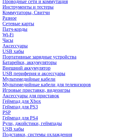
Проводные сети и коммутация
Инструменты и тестеры
Коммутаторы, Свитчи
Разное
Сетевые карты
Патч-корды
Wi-Fi
Часы
Аксессуары
USB хабы
Портативные зарядные устройства
Батарейки, аккумуляторы
Внешний аккумулятор
USB периферия и аксессуары
Мультимедийные кабели
Мультимедийные кабели для телевизоров
Игровые приставки, видеоигры
Аксессуары для приставок
Геймпад для Xbox
Геймпад для PS3
PSP
Геймпад для PS4
Рули, джойстики, геймпады
USB хабы
Подставки, системы охлаждения