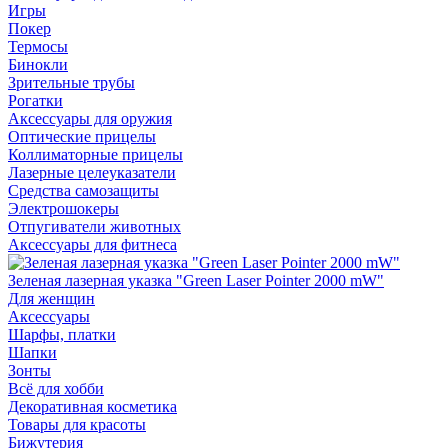
Игры
Покер
Термосы
Бинокли
Зрительные трубы
Рогатки
Аксессуары для оружия
Оптические прицелы
Коллиматорные прицелы
Лазерные целеуказатели
Средства самозащиты
Электрошокеры
Отпугиватели животных
Аксессуары для фитнеса
Зеленая лазерная указка "Green Laser Pointer 2000 mW"
Для женщин
Аксессуары
Шарфы, платки
Шапки
Зонты
Всё для хобби
Декоративная косметика
Товары для красоты
Бижутерия