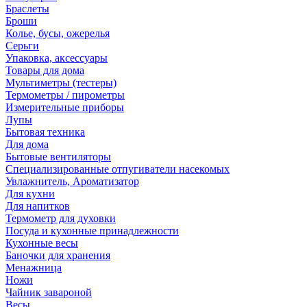
Браслеты
Броши
Колье, бусы, ожерелья
Серьги
Упаковка, аксессуары
Товары для дома
Мультиметры (тестеры)
Термометры / пирометры
Измерительные приборы
Лупы
Бытовая техника
Для дома
Бытовые вентиляторы
Специализированные отпугиватели насекомых
Увлажнитель, Ароматизатор
Для кухни
Для напитков
Термометр для духовки
Посуда и кухонные принадлежности
Кухонные весы
Баночки для хранения
Менажница
Ножи
Чайник завароной
Весы