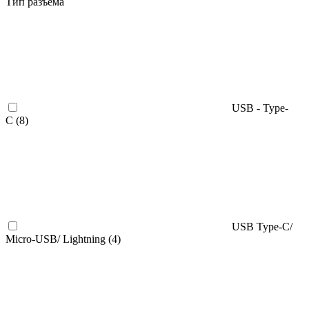
Тип разъема
USB - Type-
C (
8
)
USB Type-C/
Micro-USB/ Lightning (
4
)