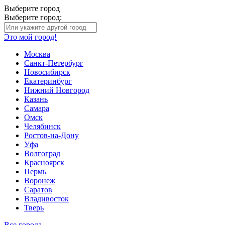
Выберите город
Выберите город:
Это мой город!
Москва
Санкт-Петербург
Новосибирск
Екатеринбург
Нижний Новгород
Казань
Самара
Омск
Челябинск
Ростов-на-Дону
Уфа
Волгоград
Красноярск
Пермь
Воронеж
Саратов
Владивосток
Тверь
Все города