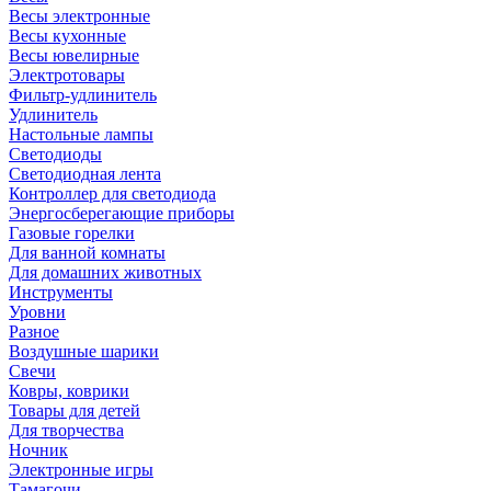
Весы электронные
Весы кухонные
Весы ювелирные
Электротовары
Фильтр-удлинитель
Удлинитель
Настольные лампы
Светодиоды
Светодиодная лента
Контроллер для светодиода
Энергосберегающие приборы
Газовые горелки
Для ванной комнаты
Для домашних животных
Инструменты
Уровни
Разное
Воздушные шарики
Свечи
Ковры, коврики
Товары для детей
Для творчества
Ночник
Электронные игры
Тамагочи