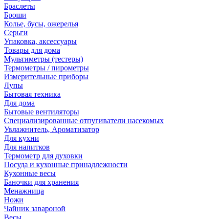
Браслеты
Броши
Колье, бусы, ожерелья
Серьги
Упаковка, аксессуары
Товары для дома
Мультиметры (тестеры)
Термометры / пирометры
Измерительные приборы
Лупы
Бытовая техника
Для дома
Бытовые вентиляторы
Специализированные отпугиватели насекомых
Увлажнитель, Ароматизатор
Для кухни
Для напитков
Термометр для духовки
Посуда и кухонные принадлежности
Кухонные весы
Баночки для хранения
Менажница
Ножи
Чайник завароной
Весы