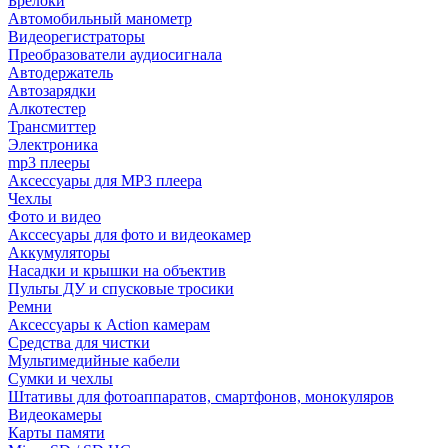
Брелоки
Автомобильный манометр
Видеорегистраторы
Преобразователи аудиосигнала
Автодержатель
Автозарядки
Алкотестер
Трансмиттер
Электроника
mp3 плееры
Аксессуары для MP3 плеера
Чехлы
Фото и видео
Акссесуары для фото и видеокамер
Аккумуляторы
Насадки и крышки на объектив
Пульты ДУ и спусковые тросики
Ремни
Аксессуары к Action камерам
Средства для чистки
Мультимедийные кабели
Сумки и чехлы
Штативы для фотоаппаратов, смартфонов, монокуляров
Видеокамеры
Карты памяти