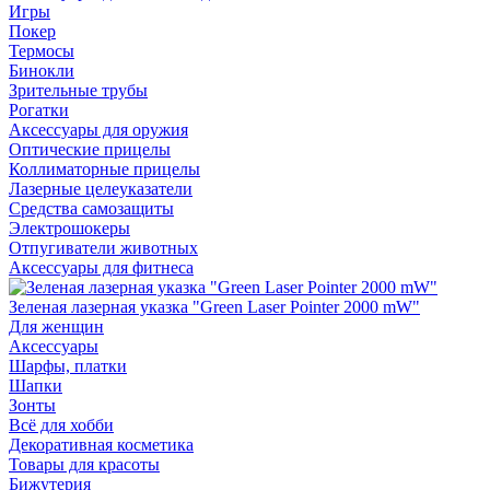
Игры
Покер
Термосы
Бинокли
Зрительные трубы
Рогатки
Аксессуары для оружия
Оптические прицелы
Коллиматорные прицелы
Лазерные целеуказатели
Средства самозащиты
Электрошокеры
Отпугиватели животных
Аксессуары для фитнеса
Зеленая лазерная указка "Green Laser Pointer 2000 mW"
Для женщин
Аксессуары
Шарфы, платки
Шапки
Зонты
Всё для хобби
Декоративная косметика
Товары для красоты
Бижутерия