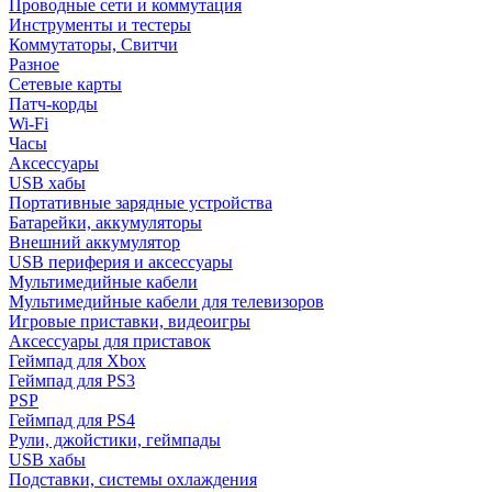
Проводные сети и коммутация
Инструменты и тестеры
Коммутаторы, Свитчи
Разное
Сетевые карты
Патч-корды
Wi-Fi
Часы
Аксессуары
USB хабы
Портативные зарядные устройства
Батарейки, аккумуляторы
Внешний аккумулятор
USB периферия и аксессуары
Мультимедийные кабели
Мультимедийные кабели для телевизоров
Игровые приставки, видеоигры
Аксессуары для приставок
Геймпад для Xbox
Геймпад для PS3
PSP
Геймпад для PS4
Рули, джойстики, геймпады
USB хабы
Подставки, системы охлаждения