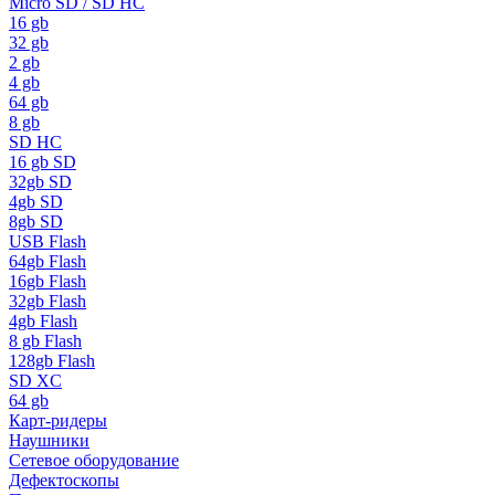
Micro SD / SD HC
16 gb
32 gb
2 gb
4 gb
64 gb
8 gb
SD HC
16 gb SD
32gb SD
4gb SD
8gb SD
USB Flash
64gb Flash
16gb Flash
32gb Flash
4gb Flash
8 gb Flash
128gb Flash
SD XC
64 gb
Карт-ридеры
Наушники
Сетевое оборудование
Дефектоскопы