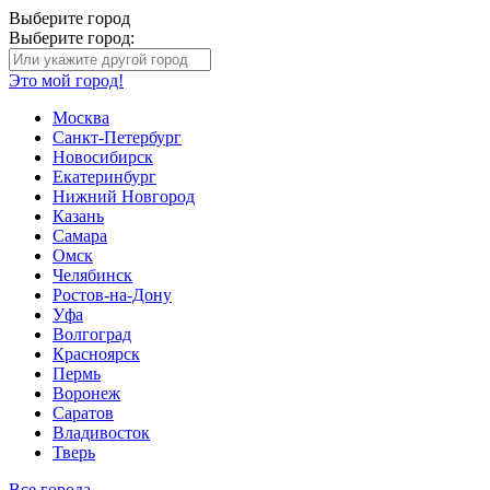
Выберите город
Выберите город:
Это мой город!
Москва
Санкт-Петербург
Новосибирск
Екатеринбург
Нижний Новгород
Казань
Самара
Омск
Челябинск
Ростов-на-Дону
Уфа
Волгоград
Красноярск
Пермь
Воронеж
Саратов
Владивосток
Тверь
Все города