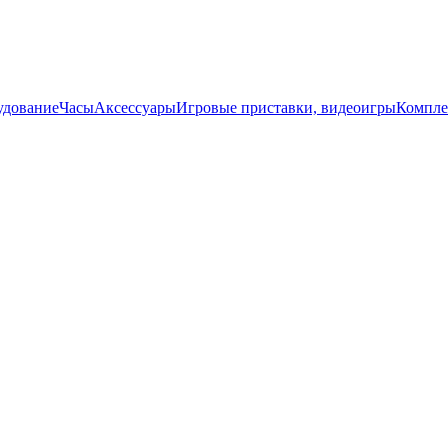
удование
Часы
Аксессуары
Игровые приставки, видеоигры
Компле