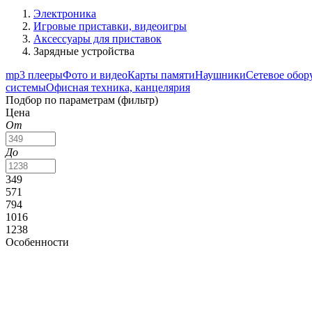
Электроника
Игровые приставки, видеоигры
Аксессуары для приставок
Зарядные устройства
mp3 плееры
Фото и видео
Карты памяти
Наушники
Сетевое обор
системы
Офисная техника, канцелярия
Подбор по параметрам (фильтр)
Цена
От
До
349
571
794
1016
1238
Особенности