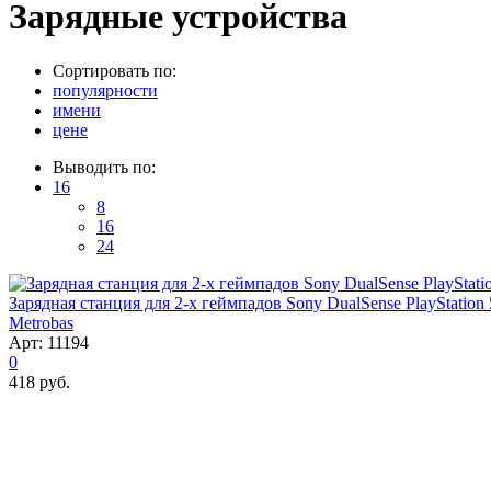
Зарядные устройства
Сортировать по:
популярности
имени
цене
Выводить по:
16
8
16
24
Зарядная станция для 2-x геймпадов Sony DualSense PlayStation 
Metrobas
Арт: 11194
0
418 руб.