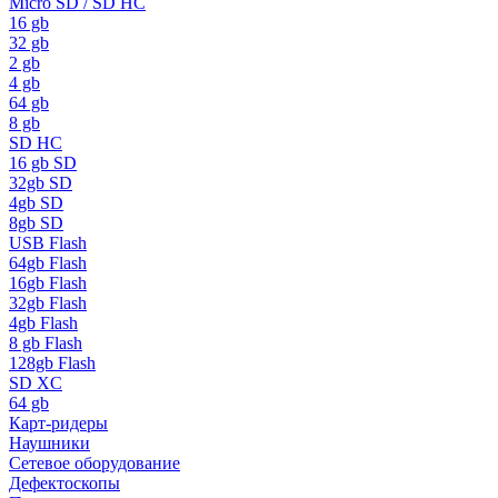
Micro SD / SD HC
16 gb
32 gb
2 gb
4 gb
64 gb
8 gb
SD HC
16 gb SD
32gb SD
4gb SD
8gb SD
USB Flash
64gb Flash
16gb Flash
32gb Flash
4gb Flash
8 gb Flash
128gb Flash
SD XC
64 gb
Карт-ридеры
Наушники
Сетевое оборудование
Дефектоскопы