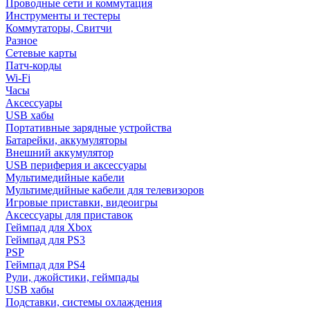
Проводные сети и коммутация
Инструменты и тестеры
Коммутаторы, Свитчи
Разное
Сетевые карты
Патч-корды
Wi-Fi
Часы
Аксессуары
USB хабы
Портативные зарядные устройства
Батарейки, аккумуляторы
Внешний аккумулятор
USB периферия и аксессуары
Мультимедийные кабели
Мультимедийные кабели для телевизоров
Игровые приставки, видеоигры
Аксессуары для приставок
Геймпад для Xbox
Геймпад для PS3
PSP
Геймпад для PS4
Рули, джойстики, геймпады
USB хабы
Подставки, системы охлаждения