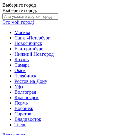
Выберите город
Выберите город:
Это мой город!
Москва
Санкт-Петербург
Новосибирск
Екатеринбург
Нижний Новгород
Казань
Самара
Омск
Челябинск
Ростов-на-Дону
Уфа
Волгоград
Красноярск
Пермь
Воронеж
Саратов
Владивосток
Тверь
Все города