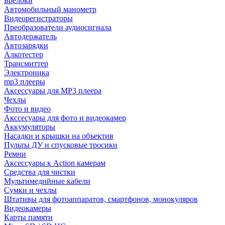
Брелоки
Автомобильный манометр
Видеорегистраторы
Преобразователи аудиосигнала
Автодержатель
Автозарядки
Алкотестер
Трансмиттер
Электроника
mp3 плееры
Аксессуары для MP3 плеера
Чехлы
Фото и видео
Акссесуары для фото и видеокамер
Аккумуляторы
Насадки и крышки на объектив
Пульты ДУ и спусковые тросики
Ремни
Аксессуары к Action камерам
Средства для чистки
Мультимедийные кабели
Сумки и чехлы
Штативы для фотоаппаратов, смартфонов, монокуляров
Видеокамеры
Карты памяти