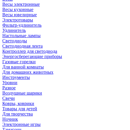
Весы электронные
Весы кухонные
Весы ювелирные
Электротовары
Фильтр-удлинитель
Удлинитель
Настольные лампы
Светодиоды
Светодиодная лента
Контроллер для светодиода
Энергосберегающие приборы
Газовые горелки
Для ванной комнаты
Для домашних животных
Инструменты
Уровни
Разное
Воздушные шарики
Свечи
Ковры, коврики
Товары для детей
Для творчества
Ночник
Электронные игры
Тамагочи