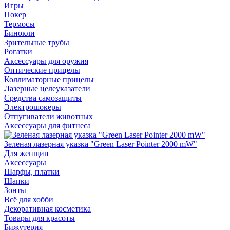
Игры
Покер
Термосы
Бинокли
Зрительные трубы
Рогатки
Аксессуары для оружия
Оптические прицелы
Коллиматорные прицелы
Лазерные целеуказатели
Средства самозащиты
Электрошокеры
Отпугиватели животных
Аксессуары для фитнеса
Зеленая лазерная указка "Green Laser Pointer 2000 mW"
Для женщин
Аксессуары
Шарфы, платки
Шапки
Зонты
Всё для хобби
Декоративная косметика
Товары для красоты
Бижутерия