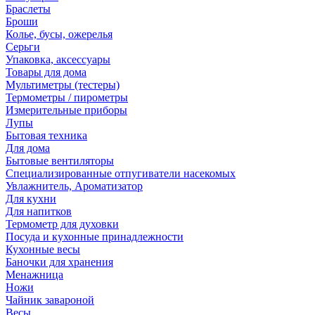
Браслеты
Броши
Колье, бусы, ожерелья
Серьги
Упаковка, аксессуары
Товары для дома
Мультиметры (тестеры)
Термометры / пирометры
Измерительные приборы
Лупы
Бытовая техника
Для дома
Бытовые вентиляторы
Специализированные отпугиватели насекомых
Увлажнитель, Ароматизатор
Для кухни
Для напитков
Термометр для духовки
Посуда и кухонные принадлежности
Кухонные весы
Баночки для хранения
Менажница
Ножи
Чайник завароной
Весы