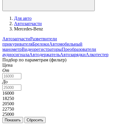
Для авто
Автозапчасти
Mercedes-Benz
Автозапчасти
Разветвители
прикуривателя
Брелоки
Автомобильный
манометр
Видеорегистраторы
Преобразователи
аудиосигнала
Автодержатель
Автозарядки
Алкотестер
Подбор по параметрам (фильтр)
Цена
От
До
16000
18250
20500
22750
25000