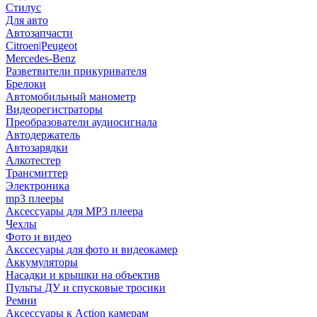
Стилус
Для авто
Автозапчасти
Citroen|Peugeot
Mercedes-Benz
Разветвители прикуривателя
Брелоки
Автомобильный манометр
Видеорегистраторы
Преобразователи аудиосигнала
Автодержатель
Автозарядки
Алкотестер
Трансмиттер
Электроника
mp3 плееры
Аксессуары для MP3 плеера
Чехлы
Фото и видео
Акссесуары для фото и видеокамер
Аккумуляторы
Насадки и крышки на объектив
Пульты ДУ и спусковые тросики
Ремни
Аксессуары к Action камерам