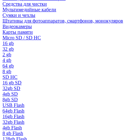
Средства для чистки
Мультимедийные кабели
Сумки и чехлы
Штативы для фотоаппаратов, смартфонов, монокуляров
Видеокамеры
Карты памяти
Micro SD / SD HC
16 gb
32 gb
2 gb
4 gb
64 gb
8 gb
SD HC
16 gb SD
32gb SD
4gb SD
8gb SD
USB Flash
64gb Flash
16gb Flash
32gb Flash
4gb Flash
8 gb Flash
128gb Flash