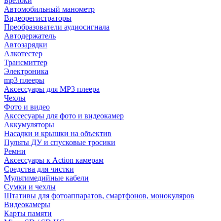
Брелоки
Автомобильный манометр
Видеорегистраторы
Преобразователи аудиосигнала
Автодержатель
Автозарядки
Алкотестер
Трансмиттер
Электроника
mp3 плееры
Аксессуары для MP3 плеера
Чехлы
Фото и видео
Акссесуары для фото и видеокамер
Аккумуляторы
Насадки и крышки на объектив
Пульты ДУ и спусковые тросики
Ремни
Аксессуары к Action камерам
Средства для чистки
Мультимедийные кабели
Сумки и чехлы
Штативы для фотоаппаратов, смартфонов, монокуляров
Видеокамеры
Карты памяти