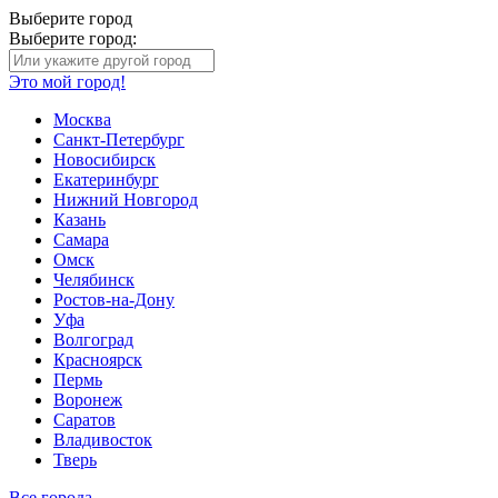
Выберите город
Выберите город:
Это мой город!
Москва
Санкт-Петербург
Новосибирск
Екатеринбург
Нижний Новгород
Казань
Самара
Омск
Челябинск
Ростов-на-Дону
Уфа
Волгоград
Красноярск
Пермь
Воронеж
Саратов
Владивосток
Тверь
Все города