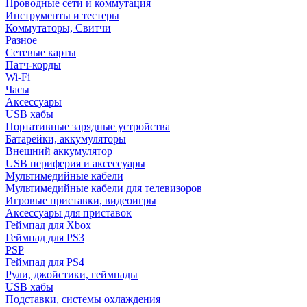
Проводные сети и коммутация
Инструменты и тестеры
Коммутаторы, Свитчи
Разное
Сетевые карты
Патч-корды
Wi-Fi
Часы
Аксессуары
USB хабы
Портативные зарядные устройства
Батарейки, аккумуляторы
Внешний аккумулятор
USB периферия и аксессуары
Мультимедийные кабели
Мультимедийные кабели для телевизоров
Игровые приставки, видеоигры
Аксессуары для приставок
Геймпад для Xbox
Геймпад для PS3
PSP
Геймпад для PS4
Рули, джойстики, геймпады
USB хабы
Подставки, системы охлаждения