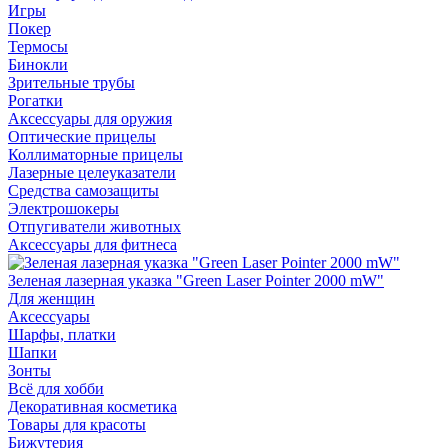
Игры
Покер
Термосы
Бинокли
Зрительные трубы
Рогатки
Аксессуары для оружия
Оптические прицелы
Коллиматорные прицелы
Лазерные целеуказатели
Средства самозащиты
Электрошокеры
Отпугиватели животных
Аксессуары для фитнеса
Зеленая лазерная указка "Green Laser Pointer 2000 mW"
Для женщин
Аксессуары
Шарфы, платки
Шапки
Зонты
Всё для хобби
Декоративная косметика
Товары для красоты
Бижутерия