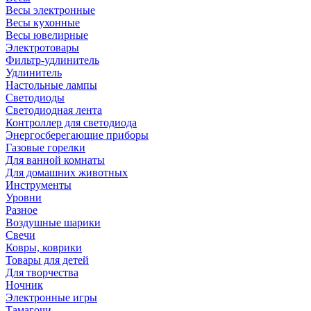
Весы электронные
Весы кухонные
Весы ювелирные
Электротовары
Фильтр-удлинитель
Удлинитель
Настольные лампы
Светодиоды
Светодиодная лента
Контроллер для светодиода
Энергосберегающие приборы
Газовые горелки
Для ванной комнаты
Для домашних животных
Инструменты
Уровни
Разное
Воздушные шарики
Свечи
Ковры, коврики
Товары для детей
Для творчества
Ночник
Электронные игры
Тамагочи