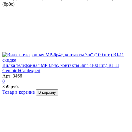
(8p8c)
скидка
Вилка телефонная MP-6p4c, контакты 3m" (100 шт.) RJ-11
Gembird/Cablexpert
Арт: 3466
0
359 руб.
Товар в корзине
В корзину