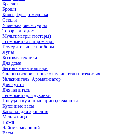
Браслеты
Броши
Колье, бусы, ожерелья
Серьги
Упаковка, аксессуары
Товары для дома
Мультиметры (тестеры)
Термометры / пирометры
Измерительные приборы
Лупы
Бытовая техника
Для дома
Бытовые вентиляторы
Специализированные отпугиватели насекомых
Увлажнитель, Ароматизатор
Для кухни
Для напитков
Термометр для духовки
Посуда и кухонные принадлежности
Кухонные весы
Баночки для хранения
Менажница
Ножи
Чайник завароной
Весы