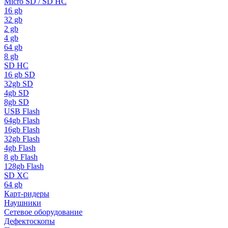
Micro SD / SD HC
16 gb
32 gb
2 gb
4 gb
64 gb
8 gb
SD HC
16 gb SD
32gb SD
4gb SD
8gb SD
USB Flash
64gb Flash
16gb Flash
32gb Flash
4gb Flash
8 gb Flash
128gb Flash
SD XC
64 gb
Карт-ридеры
Наушники
Сетевое оборудование
Дефектоскопы