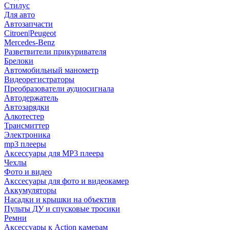
Стилус
Для авто
Автозапчасти
Citroen|Peugeot
Mercedes-Benz
Разветвители прикуривателя
Брелоки
Автомобильный манометр
Видеорегистраторы
Преобразователи аудиосигнала
Автодержатель
Автозарядки
Алкотестер
Трансмиттер
Электроника
mp3 плееры
Аксессуары для MP3 плеера
Чехлы
Фото и видео
Акссесуары для фото и видеокамер
Аккумуляторы
Насадки и крышки на объектив
Пульты ДУ и спусковые тросики
Ремни
Аксессуары к Action камерам