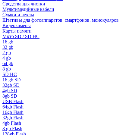
Средства для чистки
Мультимедийные кабели
Сумки и чехлы
Штативы для фотоаппаратов, смартфонов, монокуляров
Видеокамеры
Карты памяти
Micro SD / SD HC
16 gb
32 gb
2 gb
4 gb
64 gb
8 gb
SD HC
16 gb SD
32gb SD
4gb SD
8gb SD
USB Flash
64gb Flash
16gb Flash
32gb Flash
4gb Flash
8 gb Flash
128gb Flash