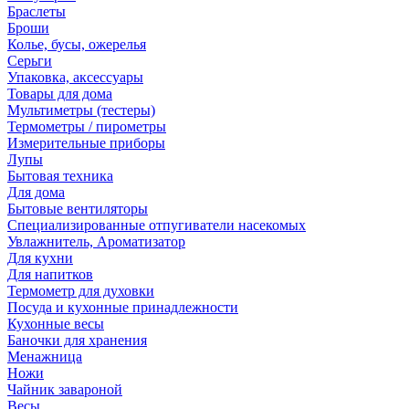
Браслеты
Броши
Колье, бусы, ожерелья
Серьги
Упаковка, аксессуары
Товары для дома
Мультиметры (тестеры)
Термометры / пирометры
Измерительные приборы
Лупы
Бытовая техника
Для дома
Бытовые вентиляторы
Специализированные отпугиватели насекомых
Увлажнитель, Ароматизатор
Для кухни
Для напитков
Термометр для духовки
Посуда и кухонные принадлежности
Кухонные весы
Баночки для хранения
Менажница
Ножи
Чайник завароной
Весы