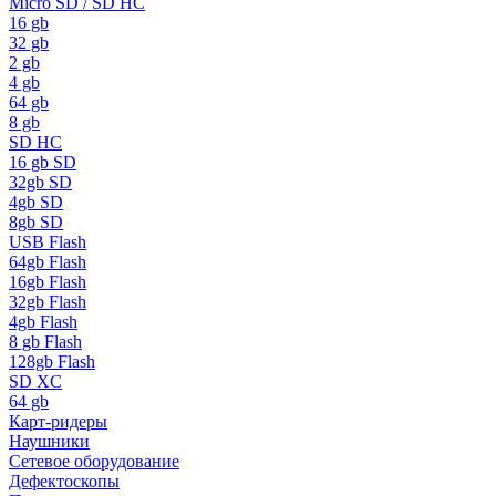
Micro SD / SD HC
16 gb
32 gb
2 gb
4 gb
64 gb
8 gb
SD HC
16 gb SD
32gb SD
4gb SD
8gb SD
USB Flash
64gb Flash
16gb Flash
32gb Flash
4gb Flash
8 gb Flash
128gb Flash
SD XC
64 gb
Карт-ридеры
Наушники
Сетевое оборудование
Дефектоскопы