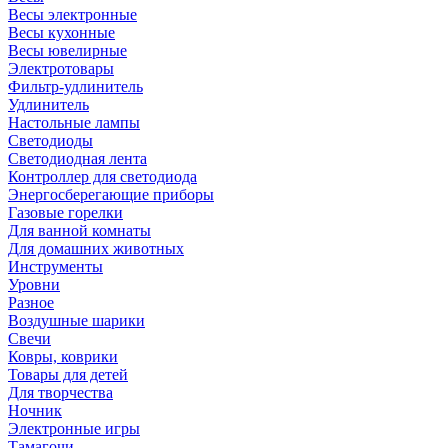
Весы электронные
Весы кухонные
Весы ювелирные
Электротовары
Фильтр-удлинитель
Удлинитель
Настольные лампы
Светодиоды
Светодиодная лента
Контроллер для светодиода
Энергосберегающие приборы
Газовые горелки
Для ванной комнаты
Для домашних животных
Инструменты
Уровни
Разное
Воздушные шарики
Свечи
Ковры, коврики
Товары для детей
Для творчества
Ночник
Электронные игры
Тамагочи