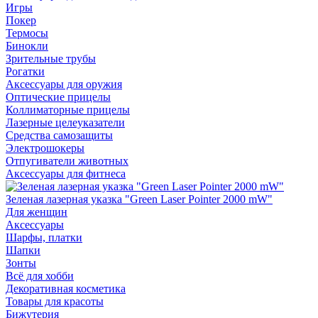
Игры
Покер
Термосы
Бинокли
Зрительные трубы
Рогатки
Аксессуары для оружия
Оптические прицелы
Коллиматорные прицелы
Лазерные целеуказатели
Средства самозащиты
Электрошокеры
Отпугиватели животных
Аксессуары для фитнеса
Зеленая лазерная указка "Green Laser Pointer 2000 mW"
Для женщин
Аксессуары
Шарфы, платки
Шапки
Зонты
Всё для хобби
Декоративная косметика
Товары для красоты
Бижутерия