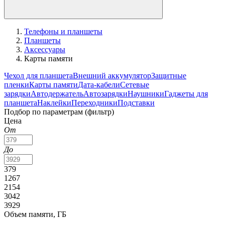
Телефоны и планшеты
Планшеты
Аксессуары
Карты памяти
Чехол для планшета
Внешний аккумулятор
Защитные
пленки
Карты памяти
Дата-кабели
Сетевые
зарядки
Автодержатель
Автозарядки
Наушники
Гаджеты для
планшета
Наклейки
Переходники
Подставки
Подбор по параметрам (фильтр)
Цена
От
До
379
1267
2154
3042
3929
Объем памяти, ГБ