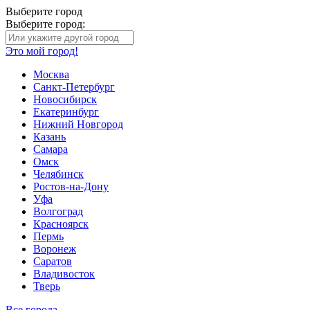
Выберите город
Выберите город:
Это мой город!
Москва
Санкт-Петербург
Новосибирск
Екатеринбург
Нижний Новгород
Казань
Самара
Омск
Челябинск
Ростов-на-Дону
Уфа
Волгоград
Красноярск
Пермь
Воронеж
Саратов
Владивосток
Тверь
Все города