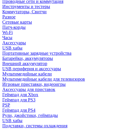
Проводные сети и коммутация
Инструменты и тестеры
Коммутаторы, Свитчи
Разное
Сетевые карты
Патч-корды
Wi-Fi
Часы
Аксессуары
USB хабы
Портативные зарядные устройства
Батарейки, аккумуляторы
Внешний аккумулятор
USB периферия и аксессуары
Мультимедийные кабели
Мультимедийные кабели для телевизоров
Игровые приставки, видеоигры
Аксессуары для приставок
Геймпад для Xbox
Геймпад для PS3
PSP
Геймпад для PS4
Рули, джойстики, геймпады
USB хабы
Подставки, системы охлаждения