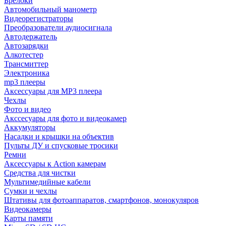
Брелоки
Автомобильный манометр
Видеорегистраторы
Преобразователи аудиосигнала
Автодержатель
Автозарядки
Алкотестер
Трансмиттер
Электроника
mp3 плееры
Аксессуары для MP3 плеера
Чехлы
Фото и видео
Акссесуары для фото и видеокамер
Аккумуляторы
Насадки и крышки на объектив
Пульты ДУ и спусковые тросики
Ремни
Аксессуары к Action камерам
Средства для чистки
Мультимедийные кабели
Сумки и чехлы
Штативы для фотоаппаратов, смартфонов, монокуляров
Видеокамеры
Карты памяти