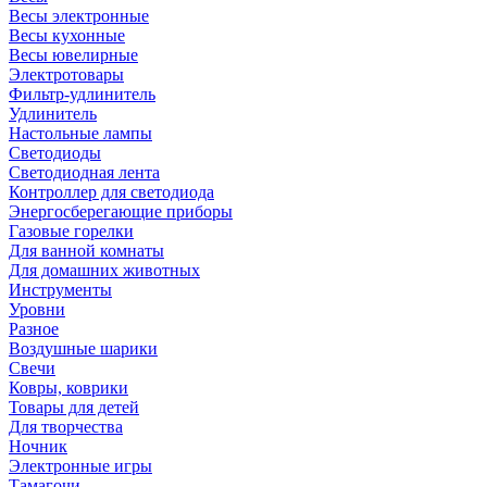
Весы электронные
Весы кухонные
Весы ювелирные
Электротовары
Фильтр-удлинитель
Удлинитель
Настольные лампы
Светодиоды
Светодиодная лента
Контроллер для светодиода
Энергосберегающие приборы
Газовые горелки
Для ванной комнаты
Для домашних животных
Инструменты
Уровни
Разное
Воздушные шарики
Свечи
Ковры, коврики
Товары для детей
Для творчества
Ночник
Электронные игры
Тамагочи