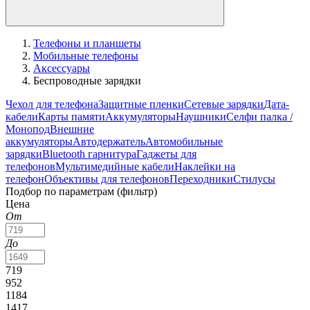
Телефоны и планшеты
Мобильные телефоны
Аксессуары
Беспроводные зарядки
Чехол для телефона
Защитные пленки
Сетевые зарядки
Дата-
кабели
Карты памяти
Аккумуляторы
Наушники
Селфи палка /
Монопод
Внешние
аккумуляторы
Автодержатель
Автомобильные
зарядки
Bluetooth гарнитура
Гаджеты для
телефонов
Мультимедийные кабели
Наклейки на
телефон
Объективы для телефонов
Переходники
Стилусы
Подбор по параметрам (фильтр)
Цена
От
До
719
952
1184
1417