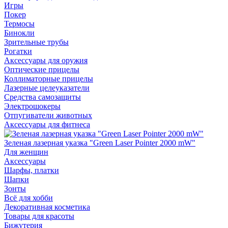
Игры
Покер
Термосы
Бинокли
Зрительные трубы
Рогатки
Аксессуары для оружия
Оптические прицелы
Коллиматорные прицелы
Лазерные целеуказатели
Средства самозащиты
Электрошокеры
Отпугиватели животных
Аксессуары для фитнеса
Зеленая лазерная указка "Green Laser Pointer 2000 mW"
Для женщин
Аксессуары
Шарфы, платки
Шапки
Зонты
Всё для хобби
Декоративная косметика
Товары для красоты
Бижутерия