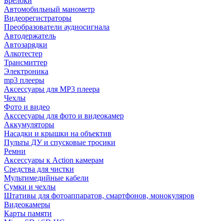
Брелоки
Автомобильный манометр
Видеорегистраторы
Преобразователи аудиосигнала
Автодержатель
Автозарядки
Алкотестер
Трансмиттер
Электроника
mp3 плееры
Аксессуары для MP3 плеера
Чехлы
Фото и видео
Акссесуары для фото и видеокамер
Аккумуляторы
Насадки и крышки на объектив
Пульты ДУ и спусковые тросики
Ремни
Аксессуары к Action камерам
Средства для чистки
Мультимедийные кабели
Сумки и чехлы
Штативы для фотоаппаратов, смартфонов, монокуляров
Видеокамеры
Карты памяти