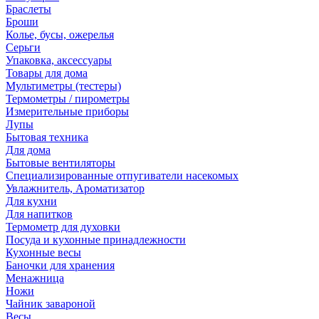
Браслеты
Броши
Колье, бусы, ожерелья
Серьги
Упаковка, аксессуары
Товары для дома
Мультиметры (тестеры)
Термометры / пирометры
Измерительные приборы
Лупы
Бытовая техника
Для дома
Бытовые вентиляторы
Специализированные отпугиватели насекомых
Увлажнитель, Ароматизатор
Для кухни
Для напитков
Термометр для духовки
Посуда и кухонные принадлежности
Кухонные весы
Баночки для хранения
Менажница
Ножи
Чайник завароной
Весы