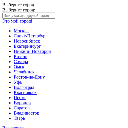
Выберите город
Выберите город:
Это мой город!
Москва
Санкт-Петербург
Новосибирск
Екатеринбург
Нижний Новгород
Казань
Самара
Омск
Челябинск
Ростов-на-Дону
Уфа
Волгоград
Красноярск
Пермь
Воронеж
Саратов
Владивосток
Тверь
Все города