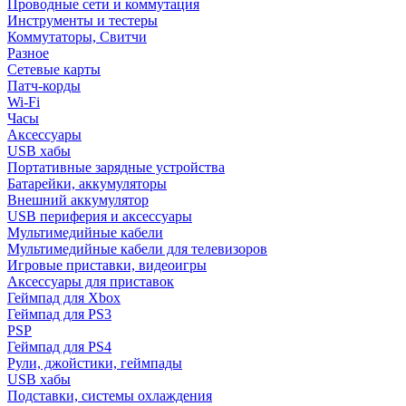
Проводные сети и коммутация
Инструменты и тестеры
Коммутаторы, Свитчи
Разное
Сетевые карты
Патч-корды
Wi-Fi
Часы
Аксессуары
USB хабы
Портативные зарядные устройства
Батарейки, аккумуляторы
Внешний аккумулятор
USB периферия и аксессуары
Мультимедийные кабели
Мультимедийные кабели для телевизоров
Игровые приставки, видеоигры
Аксессуары для приставок
Геймпад для Xbox
Геймпад для PS3
PSP
Геймпад для PS4
Рули, джойстики, геймпады
USB хабы
Подставки, системы охлаждения