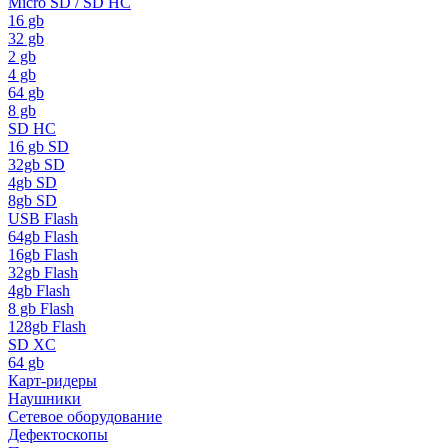
Micro SD / SD HC
16 gb
32 gb
2 gb
4 gb
64 gb
8 gb
SD HC
16 gb SD
32gb SD
4gb SD
8gb SD
USB Flash
64gb Flash
16gb Flash
32gb Flash
4gb Flash
8 gb Flash
128gb Flash
SD XC
64 gb
Карт-ридеры
Наушники
Сетевое оборудование
Дефектоскопы