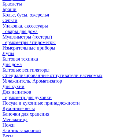
Браслеты
Броши
Колье, бусы, ожерелья
Серьги
Упаковка, аксессуары
Товары для дома
Мультиметры (тестеры)
Термометры / пирометры
Измерительные приборы
Лупы
Бытовая техника
Для дома
Бытовые вентиляторы
Специализированные отпугиватели насекомых
Увлажнитель, Ароматизатор
Для кухни
Для напитков
Термометр для духовки
Посуда и кухонные принадлежности
Кухонные весы
Баночки для хранения
Менажница
Ножи
Чайник завароной
Весы