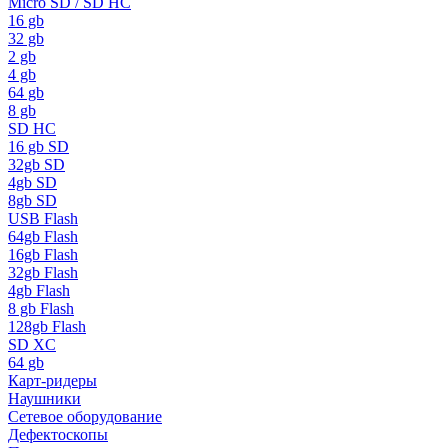
Micro SD / SD HC
16 gb
32 gb
2 gb
4 gb
64 gb
8 gb
SD HC
16 gb SD
32gb SD
4gb SD
8gb SD
USB Flash
64gb Flash
16gb Flash
32gb Flash
4gb Flash
8 gb Flash
128gb Flash
SD XC
64 gb
Карт-ридеры
Наушники
Сетевое оборудование
Дефектоскопы