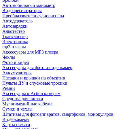
Брелоки
Автомобильный манометр
Видеорегистраторы
Преобразователи аудиосигнала
Автодержатель
Автозарядки
Алкотестер
Трансмиттер
Электроника
mp3 плееры
Аксессуары для MP3 плеера
Чехлы
Фото и видео
Акссесуары для фото и видеокамер
Аккумуляторы
Насадки и крышки на объектив
Пульты ДУ и спусковые тросики
Ремни
Аксессуары к Action камерам
Средства для чистки
Мультимедийные кабели
Сумки и чехлы
Штативы для фотоаппаратов, смартфонов, монокуляров
Видеокамеры
Карты памяти