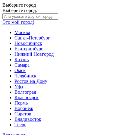
Выберите город
Выберите город:
Это мой город!
Москва
Санкт-Петербург
Новосибирск
Екатеринбург
Нижний Новгород
Казань
Самара
Омск
Челябинск
Ростов-на-Дону
Уфа
Волгоград
Красноярск
Пермь
Воронеж
Саратов
Владивосток
Тверь
Все города