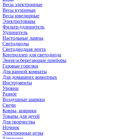
Весы электронные
Весы кухонные
Весы ювелирные
Электротовары
Фильтр-удлинитель
Удлинитель
Настольные лампы
Светодиоды
Светодиодная лента
Контроллер для светодиода
Энергосберегающие приборы
Газовые горелки
Для ванной комнаты
Для домашних животных
Инструменты
Уровни
Разное
Воздушные шарики
Свечи
Ковры, коврики
Товары для детей
Для творчества
Ночник
Электронные игры
Тамагочи