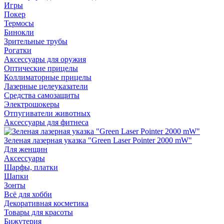
Игры
Покер
Термосы
Бинокли
Зрительные трубы
Рогатки
Аксессуары для оружия
Оптические прицелы
Коллиматорные прицелы
Лазерные целеуказатели
Средства самозащиты
Электрошокеры
Отпугиватели животных
Аксессуары для фитнеса
Зеленая лазерная указка "Green Laser Pointer 2000 mW"
Для женщин
Аксессуары
Шарфы, платки
Шапки
Зонты
Всё для хобби
Декоративная косметика
Товары для красоты
Бижутерия