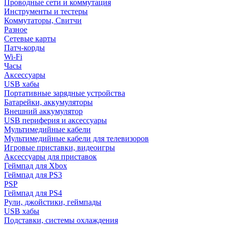
Проводные сети и коммутация
Инструменты и тестеры
Коммутаторы, Свитчи
Разное
Сетевые карты
Патч-корды
Wi-Fi
Часы
Аксессуары
USB хабы
Портативные зарядные устройства
Батарейки, аккумуляторы
Внешний аккумулятор
USB периферия и аксессуары
Мультимедийные кабели
Мультимедийные кабели для телевизоров
Игровые приставки, видеоигры
Аксессуары для приставок
Геймпад для Xbox
Геймпад для PS3
PSP
Геймпад для PS4
Рули, джойстики, геймпады
USB хабы
Подставки, системы охлаждения