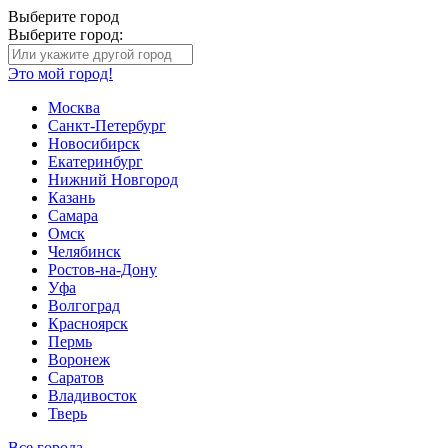
Выберите город
Выберите город:
Это мой город!
Москва
Санкт-Петербург
Новосибирск
Екатеринбург
Нижний Новгород
Казань
Самара
Омск
Челябинск
Ростов-на-Дону
Уфа
Волгоград
Красноярск
Пермь
Воронеж
Саратов
Владивосток
Тверь
Все города