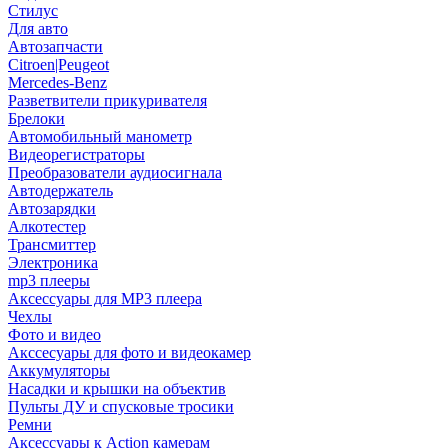
Стилус
Для авто
Автозапчасти
Citroen|Peugeot
Mercedes-Benz
Разветвители прикуривателя
Брелоки
Автомобильный манометр
Видеорегистраторы
Преобразователи аудиосигнала
Автодержатель
Автозарядки
Алкотестер
Трансмиттер
Электроника
mp3 плееры
Аксессуары для MP3 плеера
Чехлы
Фото и видео
Акссесуары для фото и видеокамер
Аккумуляторы
Насадки и крышки на объектив
Пульты ДУ и спусковые тросики
Ремни
Аксессуары к Action камерам