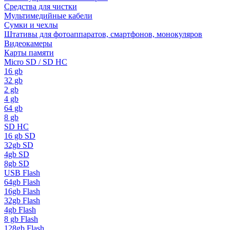
Средства для чистки
Мультимедийные кабели
Сумки и чехлы
Штативы для фотоаппаратов, смартфонов, монокуляров
Видеокамеры
Карты памяти
Micro SD / SD HC
16 gb
32 gb
2 gb
4 gb
64 gb
8 gb
SD HC
16 gb SD
32gb SD
4gb SD
8gb SD
USB Flash
64gb Flash
16gb Flash
32gb Flash
4gb Flash
8 gb Flash
128gb Flash