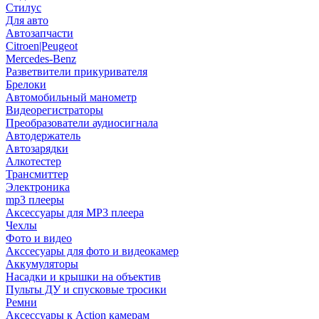
Стилус
Для авто
Автозапчасти
Citroen|Peugeot
Mercedes-Benz
Разветвители прикуривателя
Брелоки
Автомобильный манометр
Видеорегистраторы
Преобразователи аудиосигнала
Автодержатель
Автозарядки
Алкотестер
Трансмиттер
Электроника
mp3 плееры
Аксессуары для MP3 плеера
Чехлы
Фото и видео
Акссесуары для фото и видеокамер
Аккумуляторы
Насадки и крышки на объектив
Пульты ДУ и спусковые тросики
Ремни
Аксессуары к Action камерам