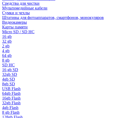
Средства для чистки
Мультимедийные кабели
Сумки и чехлы
Штативы для фотоаппаратов, смартфонов, монокуляров
Видеокамеры
Карты памяти
Micro SD / SD HC
16 gb
32 gb
2 gb
4 gb
64 gb
8 gb
SD HC
16 gb SD
32gb SD
4gb SD
8gb SD
USB Flash
64gb Flash
16gb Flash
32gb Flash
4gb Flash
8 gb Flash
128gb Flash