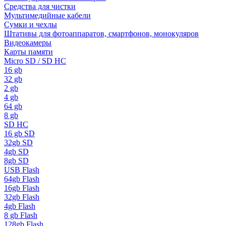
Средства для чистки
Мультимедийные кабели
Сумки и чехлы
Штативы для фотоаппаратов, смартфонов, монокуляров
Видеокамеры
Карты памяти
Micro SD / SD HC
16 gb
32 gb
2 gb
4 gb
64 gb
8 gb
SD HC
16 gb SD
32gb SD
4gb SD
8gb SD
USB Flash
64gb Flash
16gb Flash
32gb Flash
4gb Flash
8 gb Flash
128gb Flash