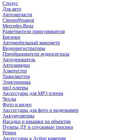
Стилус
Для авто
Автозапчасти
Citroen|Peugeot
Mercedes-Benz
Разветвители прикуривателя
Брелоки
Автомобильный манометр
Видеорегистраторы
Преобразователи аудиосигнала
Автодержатель
Автозарядки
Алкотестер
Трансмиттер
Электроника
mp3 плееры
Аксессуары для MP3 плеера
Чехлы
Фото и видео
Акссесуары для фото и видеокамер
Аккумуляторы
Насадки и крышки на объектив
Пульты ДУ и спусковые тросики
Ремни
Аксессуары к Action камерам