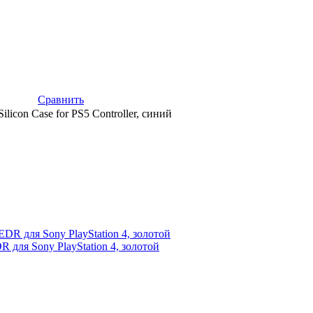
Сравнить
icon Case for PS5 Controller, синий
R для Sony PlayStation 4, золотой