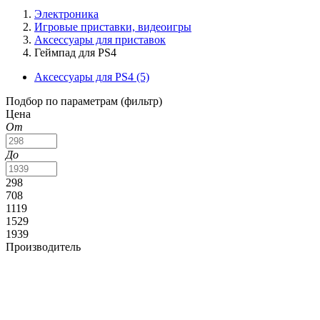
Электроника
Игровые приставки, видеоигры
Аксессуары для приставок
Геймпад для PS4
Аксессуары для PS4
(5)
Подбор по параметрам (фильтр)
Цена
От
До
298
708
1119
1529
1939
Производитель