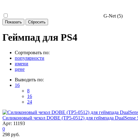
G-Net (
5
)
Геймпад для PS4
Сортировать по:
популярности
имени
цене
Выводить по:
16
8
16
24
Силиконовый чехол DOBE (TP5-0512) для геймпада DualSense Sil
Арт: 11193
0
298 руб.