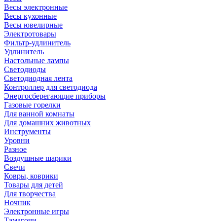
Весы электронные
Весы кухонные
Весы ювелирные
Электротовары
Фильтр-удлинитель
Удлинитель
Настольные лампы
Светодиоды
Светодиодная лента
Контроллер для светодиода
Энергосберегающие приборы
Газовые горелки
Для ванной комнаты
Для домашних животных
Инструменты
Уровни
Разное
Воздушные шарики
Свечи
Ковры, коврики
Товары для детей
Для творчества
Ночник
Электронные игры
Тамагочи