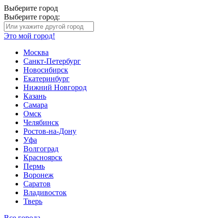
Выберите город
Выберите город:
Это мой город!
Москва
Санкт-Петербург
Новосибирск
Екатеринбург
Нижний Новгород
Казань
Самара
Омск
Челябинск
Ростов-на-Дону
Уфа
Волгоград
Красноярск
Пермь
Воронеж
Саратов
Владивосток
Тверь
Все города