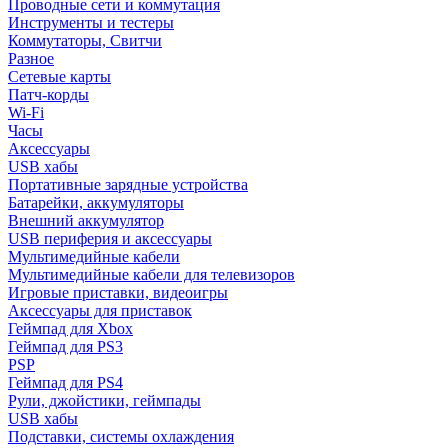
Проводные сети и коммутация
Инструменты и тестеры
Коммутаторы, Свитчи
Разное
Сетевые карты
Патч-корды
Wi-Fi
Часы
Аксессуары
USB хабы
Портативные зарядные устройства
Батарейки, аккумуляторы
Внешний аккумулятор
USB периферия и аксессуары
Мультимедийные кабели
Мультимедийные кабели для телевизоров
Игровые приставки, видеоигры
Аксессуары для приставок
Геймпад для Xbox
Геймпад для PS3
PSP
Геймпад для PS4
Рули, джойстики, геймпады
USB хабы
Подставки, системы охлаждения