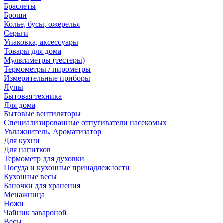
Браслеты
Броши
Колье, бусы, ожерелья
Серьги
Упаковка, аксессуары
Товары для дома
Мультиметры (тестеры)
Термометры / пирометры
Измерительные приборы
Лупы
Бытовая техника
Для дома
Бытовые вентиляторы
Специализированные отпугиватели насекомых
Увлажнитель, Ароматизатор
Для кухни
Для напитков
Термометр для духовки
Посуда и кухонные принадлежности
Кухонные весы
Баночки для хранения
Менажница
Ножи
Чайник завароной
Весы