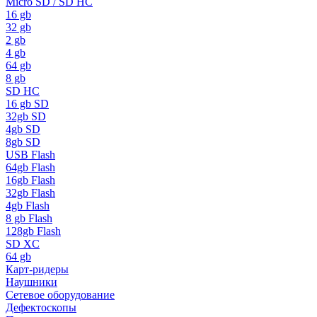
Micro SD / SD HC
16 gb
32 gb
2 gb
4 gb
64 gb
8 gb
SD HC
16 gb SD
32gb SD
4gb SD
8gb SD
USB Flash
64gb Flash
16gb Flash
32gb Flash
4gb Flash
8 gb Flash
128gb Flash
SD XC
64 gb
Карт-ридеры
Наушники
Сетевое оборудование
Дефектоскопы