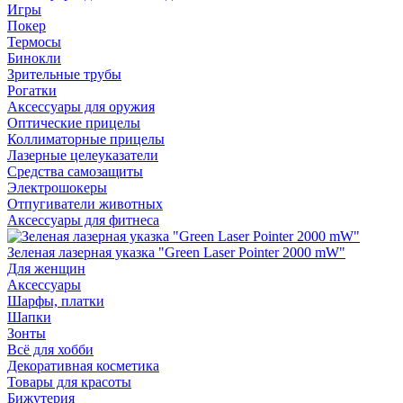
Игры
Покер
Термосы
Бинокли
Зрительные трубы
Рогатки
Аксессуары для оружия
Оптические прицелы
Коллиматорные прицелы
Лазерные целеуказатели
Средства самозащиты
Электрошокеры
Отпугиватели животных
Аксессуары для фитнеса
Зеленая лазерная указка "Green Laser Pointer 2000 mW"
Для женщин
Аксессуары
Шарфы, платки
Шапки
Зонты
Всё для хобби
Декоративная косметика
Товары для красоты
Бижутерия