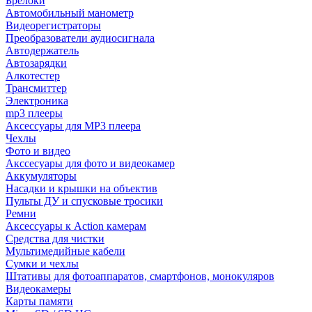
Брелоки
Автомобильный манометр
Видеорегистраторы
Преобразователи аудиосигнала
Автодержатель
Автозарядки
Алкотестер
Трансмиттер
Электроника
mp3 плееры
Аксессуары для MP3 плеера
Чехлы
Фото и видео
Акссесуары для фото и видеокамер
Аккумуляторы
Насадки и крышки на объектив
Пульты ДУ и спусковые тросики
Ремни
Аксессуары к Action камерам
Средства для чистки
Мультимедийные кабели
Сумки и чехлы
Штативы для фотоаппаратов, смартфонов, монокуляров
Видеокамеры
Карты памяти